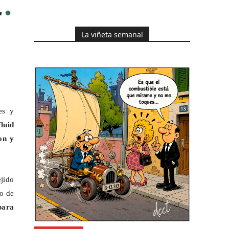
La viñeta semanal
es y
Fluid
on
y
jido
to de
para