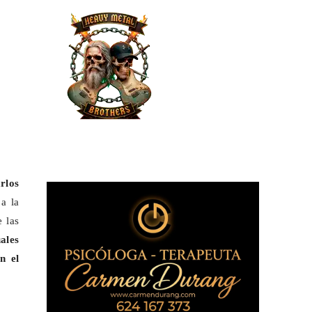
rlos
 a la
 las
ales
n el