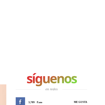
síguenos
en redes
ME GUSTA
3,789
Fans