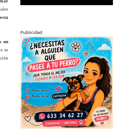
imar
ales
esta
Publicidad
o un
ue se
ición