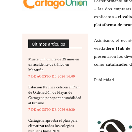
Posteriormente hub
– las dos empresas
explicaron «
el vali
plataforma de pro
Asimismo, el event
Últimos artículos
verdadero
Hub
de 
presentaron los
div
Muere un hombre de 39 años en
como
catalizador d
un accidente de tráfico en
Mazarrón
7 DE AGOSTO DE 2026 16:00
Publicidad
Estación Náutica celebra el Plan
de Ordenación de Playas de
Cartagena por aportar estabilidad
al turismo
7 DE AGOSTO DE 2026 08:20
Cartagena aprueba el plan para
climatizar todos los colegios
públicos hasta 2030