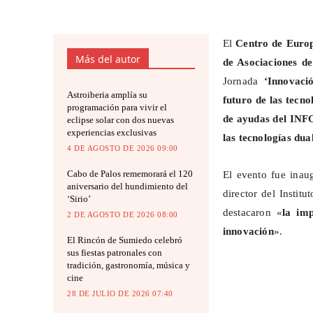
El
Centro de Euro
Más del autor
de Asociaciones d
Jornada
‘Innovaci
Astroiberia amplía su
futuro de las tecno
programación para vivir el
de ayudas del INFO
eclipse solar con dos nuevas
experiencias exclusivas
las tecnologías dua
4 DE AGOSTO DE 2026 09:00
Cabo de Palos rememorará el 120
El evento fue ina
aniversario del hundimiento del
director del Insti
‘Sirio’
destacaron «
la imp
2 DE AGOSTO DE 2026 08:00
innovación
».
El Rincón de Sumiedo celebró
sus fiestas patronales con
tradición, gastronomía, música y
cine
28 DE JULIO DE 2026 07:40