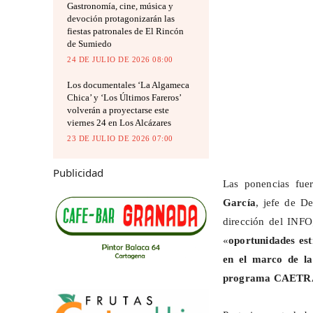
Gastronomía, cine, música y
devoción protagonizarán las
fiestas patronales de El Rincón
de Sumiedo
24 DE JULIO DE 2026 08:00
Los documentales ‘La Algameca
Chica’ y ‘Los Últimos Fareros’
volverán a proyectarse este
viernes 24 en Los Alcázares
23 DE JULIO DE 2026 07:00
Publicidad
Las ponencias fue
García
, jefe de D
dirección del INF
«
oportunidades est
en el marco de la
programa CAETR