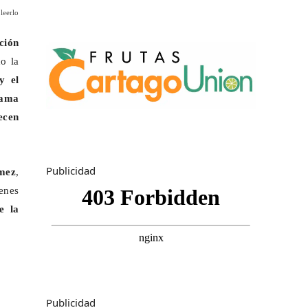
leerlo
ción
o la
y el
ama
ecen
Publicidad
mez
,
enes
e la
Publicidad