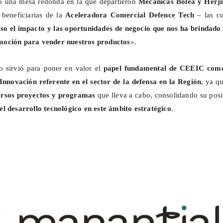
o una mesa redonda en la que departieron
Mecánicas Bolea y
Herj
 beneficiarias de la
Aceleradora Comercial
Defence
Tech
– las cu
oso el impacto y las oportunidades de negocio que nos ha brindado 
moción para vender nuestros productos
».
o sirvió para poner en valor el
papel fundamental de CEEIC com
Innovación referente en el sector de la defensa
en la Región
, ya q
ersos proyectos y programas
que lleva a cabo, consolidando su pos
el desarrollo tecnológico en este ámbito estratégico
.