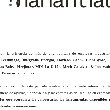
on la asistencia de más de una treintena de empresas industrial
o
Tecsumaga
,
Integralia
Energía,
Horizon
Caelis
,
CloneByMe
, 
cas Bolea,
Herjimar
, MIN La Unión,
Merit
Catalysts
&
Innovati
 Técnicos
, entre otras.
 «el éxito de esta jornada evidencia el creciente interés del te
líneas de ayudas, financiación y las estrategias de impulso en el ámbi
ales que
acercan a los empresarios las herramientas disponibles 
tividad e innovación
».