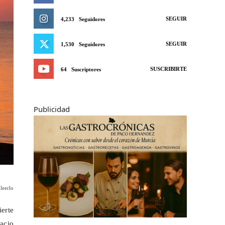
SEGUIR
4,233
Seguidores
SEGUIR
1,530
Seguidores
SUSCRIBIRTE
64
Suscriptores
Publicidad
leerlo
ierte
acio