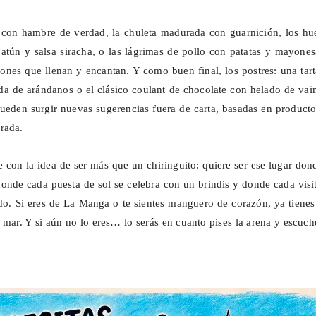
n con hambre de verdad, la chuleta madurada con guarnición, los hu
 atún y salsa
siracha
, o las lágrimas de pollo con patatas y mayone
ones que llenan y encantan. Y como buen final, los postres: una tar
a de arándanos o el clásico
coulant
de chocolate con helado de vain
eden surgir nuevas sugerencias fuera de carta, basadas en producto
rada.
 con la idea de ser más que un chiringuito: quiere ser ese lugar don
donde cada puesta de sol se celebra con un brindis y donde cada visi
do. Si eres de La Manga o te sientes manguero de corazón, ya tiene
 mar. Y si aún no lo eres… lo serás en cuanto pises la arena y escuch