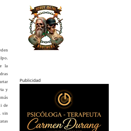
eden
ulpo
.
e la
dras
Publicidad
artar
rta y
 más
ki de
, sin
tatas