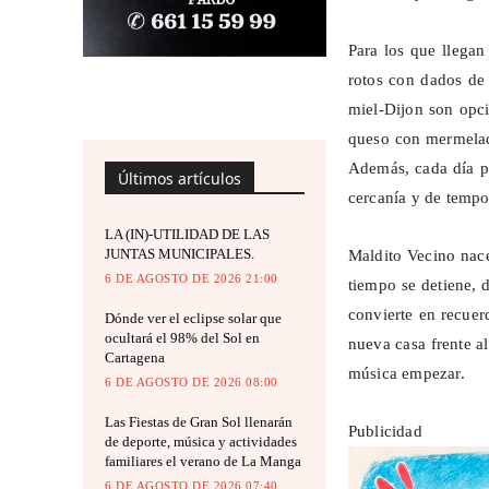
Para los que llega
rotos con dados de
miel-Dijon son opci
queso con mermelad
Además, cada día pu
Últimos artículos
cercanía y de tempo
LA (IN)-UTILIDAD DE LAS
JUNTAS MUNICIPALES.
Maldito Vecino nace
6 DE AGOSTO DE 2026 21:00
tiempo se detiene, 
convierte en recuer
Dónde ver el eclipse solar que
ocultará el 98% del Sol en
nueva casa frente al
Cartagena
música empezar.
6 DE AGOSTO DE 2026 08:00
Las Fiestas de Gran Sol llenarán
Publicidad
de deporte, música y actividades
familiares el verano de La Manga
6 DE AGOSTO DE 2026 07:40