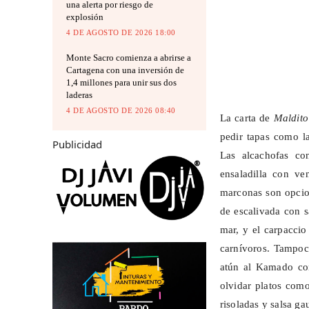
una alerta por riesgo de
explosión
4 DE AGOSTO DE 2026 18:00
Monte Sacro comienza a abrirse a
Cartagena con una inversión de
1,4 millones para unir sus dos
laderas
4 DE AGOSTO DE 2026 08:40
La carta de
Maldito
pedir tapas como la
Publicidad
Las alcachofas co
ensaladilla con ve
marconas
son opcion
de escalivada con s
mar, y el
carpaccio
carnívoros. Tampoco
atún al
Kamado
con
olvidar platos como
risoladas
y salsa ga