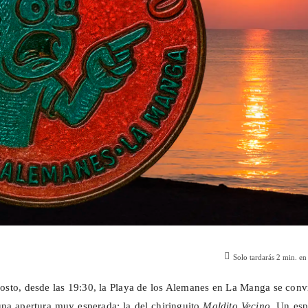
Solo tardarás
2
min. en 
gosto, desde las 19:30, la Playa de los Alemanes en La Manga se conv
una apertura muy esperada: la del chiringuito
Maldito Vecino
. Un esp