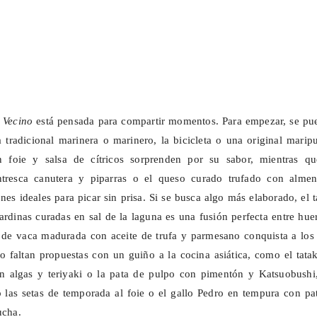
 Vecino
está pensada para compartir momentos. Para empezar, se pu
 tradicional marinera o marinero, la bicicleta o una original
marip
n foie y salsa de cítricos sorprenden por su sabor, mientras qu
ntresca canutera y
piparras
o el queso curado trufado con almen
es ideales para picar sin prisa. Si se busca algo más elaborado, el t
ardinas curadas en sal de la laguna es una fusión perfecta entre hue
de vaca madurada con aceite de trufa y parmesano conquista a los
 faltan propuestas con un guiño a la cocina asiática, como el tata
 algas y teriyaki o la pata de pulpo con pimentón y
Katsuobushi
 las setas de temporada al foie o el gallo Pedro en tempura con pa
ucha.