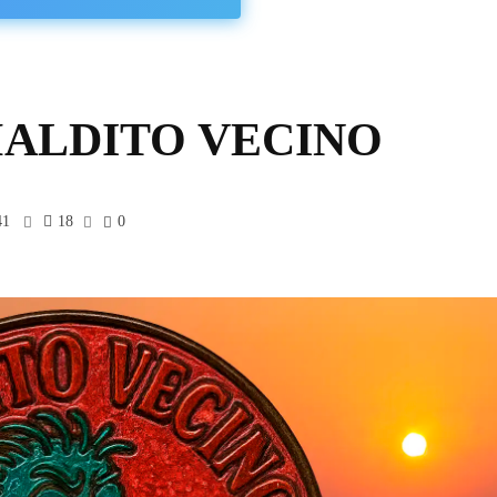
 MALDITO VECINO
41
18
0