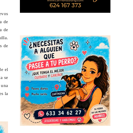
evos
sa de
ta de
illa.
s de
de el
ta se
s una
es la