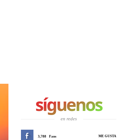
síguenos
en redes
ME GUSTA
3,788
Fans