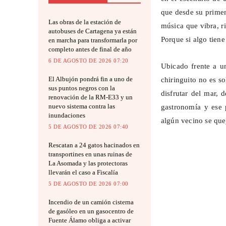
que desde su primer 
Las obras de la estación de
música que vibra, r
autobuses de Cartagena ya están
Porque si algo tiene
en marcha para transformarla por
completo antes de final de año
6 DE AGOSTO DE 2026 07:20
Ubicado frente a un
El Albujón pondrá fin a uno de
chiringuito no es s
sus puntos negros con la
disfrutar del mar, 
renovación de la RM-E33 y un
nuevo sistema contra las
gastronomía y ese
inundaciones
algún vecino se que
5 DE AGOSTO DE 2026 07:40
Rescatan a 24 gatos hacinados en
transportines en unas ruinas de
La Asomada y las protectoras
llevarán el caso a Fiscalía
5 DE AGOSTO DE 2026 07:00
Incendio de un camión cisterna
de gasóleo en un gasocentro de
Fuente Álamo obliga a activar