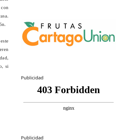
, con
casa.
ón.
 este
ieren
dad,
, si
Publicidad
Publicidad