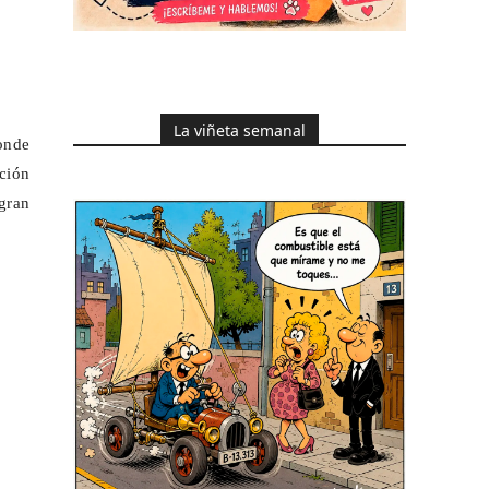
La viñeta semanal
onde
ción
gran