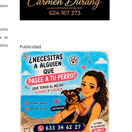
rimer
sión
a se
uados
Publicidad