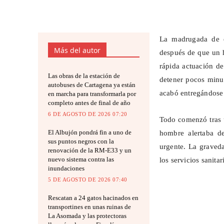
La madrugada de e
Más del autor
después de que un h
rápida actuación de
Las obras de la estación de
detener pocos minut
autobuses de Cartagena ya están
acabó entregándose s
en marcha para transformarla por
completo antes de final de año
6 DE AGOSTO DE 2026 07:20
Todo comenzó tras u
El Albujón pondrá fin a uno de
hombre alertaba d
sus puntos negros con la
urgente. La graveda
renovación de la RM-E33 y un
nuevo sistema contra las
los servicios sanitar
inundaciones
5 DE AGOSTO DE 2026 07:40
Rescatan a 24 gatos hacinados en
transportines en unas ruinas de
La Asomada y las protectoras