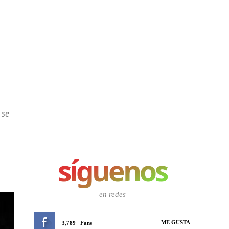
 se
síguenos
en redes
ME GUSTA
3,789
Fans