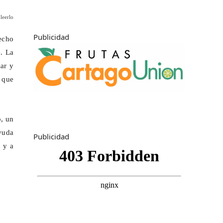
leerlo
Publicidad
echo
. La
zar y
 que
o, un
yuda
Publicidad
s y a