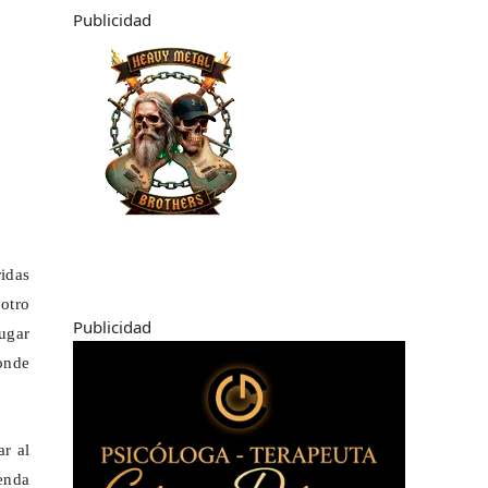
Publicidad
ridas
 otro
Publicidad
ugar
donde
ar al
ienda