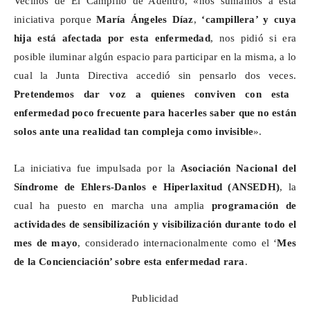
Vecinos de El Campillo de Adentro, «nos sumamos a esta
iniciativa porque
María Ángeles Díaz
,
‘
campillera
’ y cuya
hija está afectada por esta enfermedad
, nos pidió si era
posible iluminar algún espacio para participar en la misma, a lo
cual la Junta Directiva accedió sin pensarlo dos veces.
Pretendemos dar voz a quienes conviven con esta
enfermedad poco frecuente
para hacerles saber que no están
solos ante una realidad tan compleja como invisible
».
La iniciativa fue impulsada por la
Asociación Nacional del
Síndrome de Ehlers-Danlos e Hiperlaxitud (ANSEDH)
, la
cual ha puesto en marcha una amplia
programación de
actividades de sensibilización y
visibilización
durante todo el
mes de mayo
, considerado internacionalmente como el ‘
Mes
de la Concienciación’ sobre esta enfermedad rara
.
Publicidad