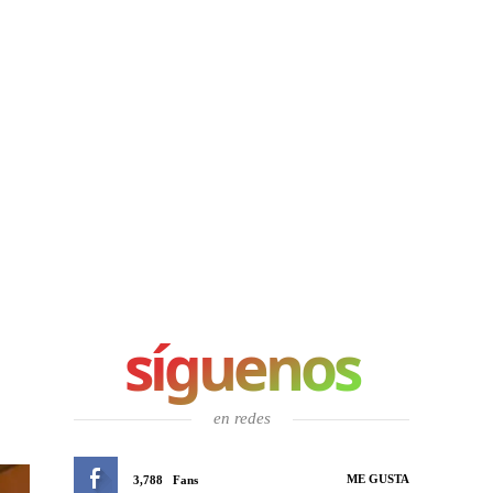
síguenos
en redes
ME GUSTA
3,788
Fans