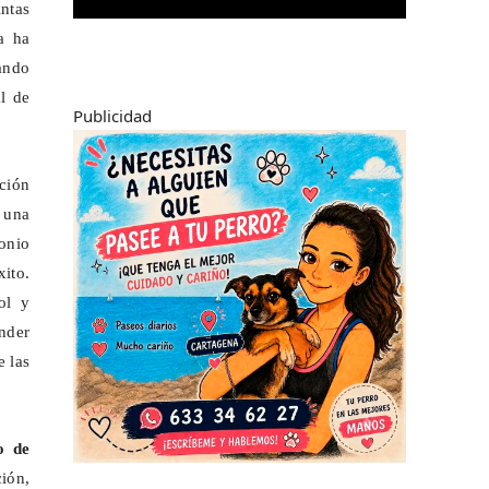
intas
sa ha
ando
l de
Publicidad
ción
 una
onio
ito.
ol y
nder
e las
o de
ción,