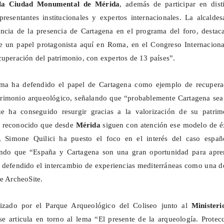
 la Ciudad Monumental de Mérida
, además de participar en dist
presentantes institucionales y expertos internacionales. La alcalde
ancia de la presencia de Cartagena en el programa del foro, destac
ne un papel protagonista aquí en Roma, en el Congreso Internaciona
cuperación del patrimonio, con expertos de 13 países”.
lma ha defendido el papel de Cartagena como ejemplo de recupera
atrimonio arqueológico, señalando que “probablemente Cartagena sea
e ha conseguido resurgir gracias a la valorización de su patrim
a reconocido que desde
Mérida
siguen con atención ese modelo de éx
, Simone Quilici ha puesto el foco en el interés del caso españ
ando que “España y Cartagena son una gran oportunidad para apre
ha defendido el intercambio de experiencias mediterráneas como una d
de
ArcheoSite
.
nizado por el Parque Arqueológico del Coliseo junto al
Ministeri
 se articula en torno al lema “El presente de la arqueología. Protec