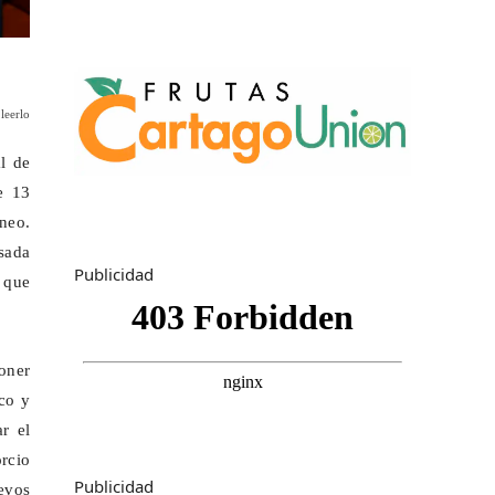
leerlo
l de
e 13
áneo.
lsada
Publicidad
o que
poner
co y
r el
rcio
Publicidad
evos