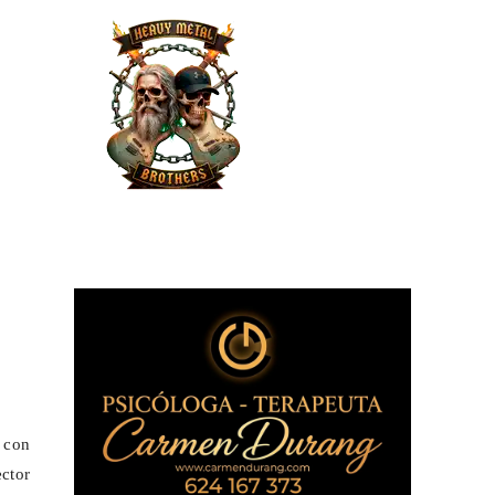
o con
ector