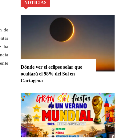
NOTICIAS
ón de
entar
e ha
ncia
rente
Dónde ver el eclipse solar que
ocultará el 98% del Sol en
Cartagena