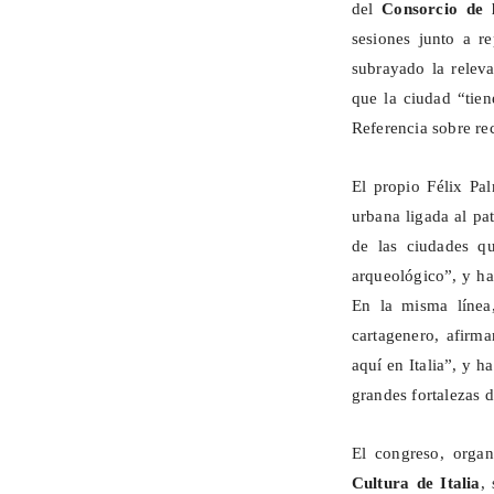
del
Consorcio de
sesiones junto a re
subrayado la relev
que la ciudad “tie
Referencia sobre re
El propio Félix Pa
urbana ligada al p
de las ciudades qu
arqueológico”, y h
En la misma línea
cartagenero, afirm
aquí en Italia”, y 
grandes fortalezas 
El congreso, orga
Cultura de Italia
,