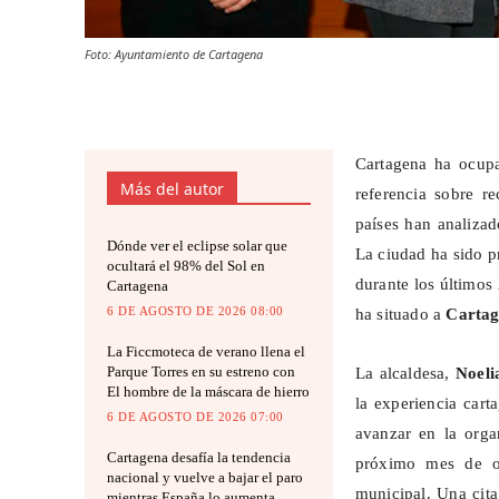
Foto: Ayuntamiento de Cartagena
Cartagena ha ocup
Más del autor
referencia sobre r
países han analizad
Dónde ver el eclipse solar que
La ciudad ha sido p
ocultará el 98% del Sol en
durante los últimos
Cartagena
6 DE AGOSTO DE 2026 08:00
ha situado a
Carta
La Ficcmoteca de verano llena el
Parque Torres en su estreno con
La alcaldesa,
Noeli
El hombre de la máscara de hierro
la experiencia cart
6 DE AGOSTO DE 2026 07:00
avanzar en la orga
Cartagena desafía la tendencia
próximo mes de oc
nacional y vuelve a bajar el paro
municipal. Una cit
mientras España lo aumenta