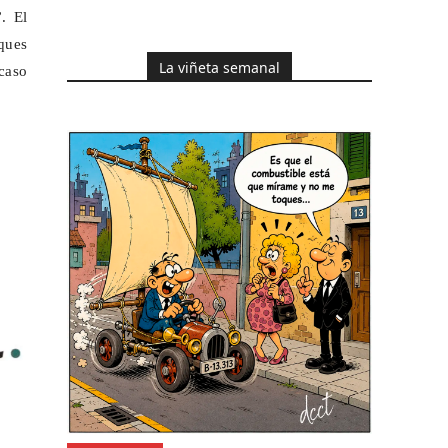
. El
ques
La viñeta semanal
caso