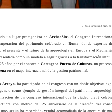
Solo tardarás
2
min. en 
ado un lugar protagonista en
ArcheoSite
, el Congreso Internaciona
ecuperación del patrimonio celebrado en
Roma
, donde expertos d
o el presente y el futuro de la arqueología en Europa y el Mediterr
resentada como un modelo a seguir gracias a la transformación impu
 25 años por el consorcio
Cartagena Puerto de Culturas
, un proces
gena
en el mapa internacional de la gestión patrimonial.
a Arroyo
, ha participado en el congreso con un doble objetivo: ex
agenera como ejemplo de gestión integral del patrimonio arqueológi
nización de un congreso internacional que la ciudad prevé celebra
tubre con motivo del 25 aniversario de la creación del conso
a que, según ha recordado, vendrá acompañada de la apertura de nu