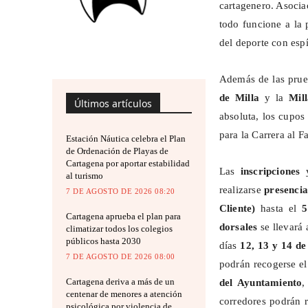
cartagenero. Asocia
todo funcione a la 
del deporte con espír
Además de las prue
de Milla
y la
Mill
Últimos artículos
absoluta, los cupo
para la Carrera al F
Estación Náutica celebra el Plan
de Ordenación de Playas de
Cartagena por aportar estabilidad
Las
inscripciones
y
al turismo
realizarse
presenci
7 DE AGOSTO DE 2026 08:20
Cliente)
hasta el
5
Cartagena aprueba el plan para
dorsales
se llevará
climatizar todos los colegios
públicos hasta 2030
días
12, 13 y 14 d
7 DE AGOSTO DE 2026 08:00
podrán recogerse e
Cartagena deriva a más de un
del Ayuntamiento
centenar de menores a atención
corredores podrán 
psicológica por violencia de