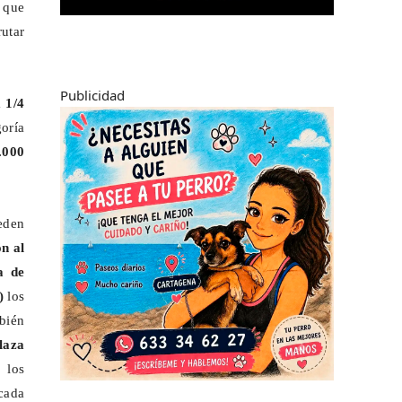
a que
utar
Publicidad
a
1/4
oría
.000
eden
n al
a de
)
los
bién
laza
, los
cada