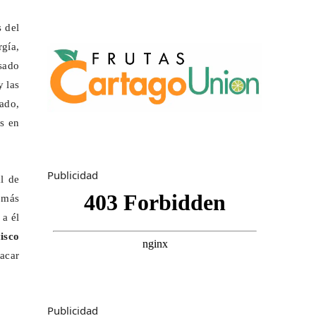
s del
rgía,
lsado
 las
sado,
os en
Publicidad
al de
 más
 a él
isco
tacar
Publicidad