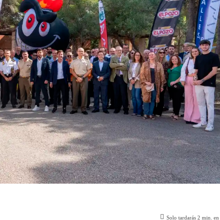
Solo tardarás
2
min. en 