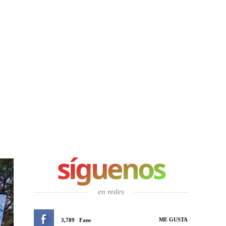
síguenos
en redes
ME GUSTA
3,789
Fans