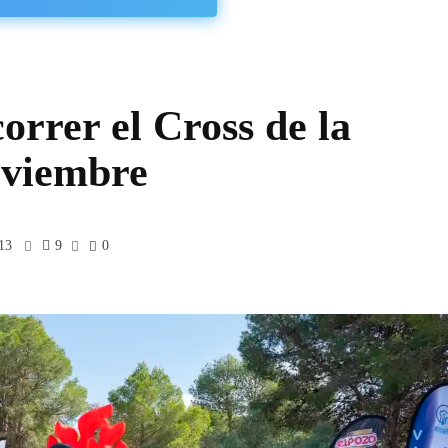
orrer el Cross de la
noviembre
13
9
0