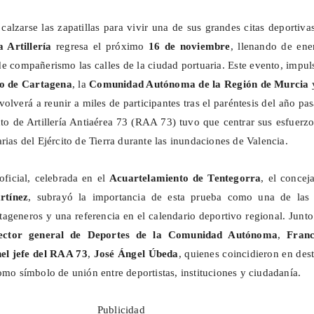
calzarse las zapatillas para vivir una de sus grandes citas deportiva
 Artillería
regresa el próximo
16 de noviembre
, llenando de ene
 de compañerismo las calles de la ciudad portuaria. Este evento, impu
o de Cartagena
, la
Comunidad Autónoma de la Región de Murcia
y
 volverá a reunir a miles de participantes tras el paréntesis del año pa
o de Artillería Antiaérea 73 (RAA 73) tuvo que centrar sus esfuerz
rias del Ejército de Tierra durante las inundaciones de Valencia.
oficial, celebrada en el
Acuartelamiento de
Tentegorra
, el concej
rtínez
, subrayó la importancia de esta prueba como una de las
tageneros y una referencia en el calendario deportivo regional. Junto
rector general de Deportes de la Comunidad Autónoma
,
Franc
el jefe del RAA 73
,
José Ángel Úbeda
, quienes coincidieron en des
omo símbolo de unión entre deportistas, instituciones y ciudadanía.
Publicidad