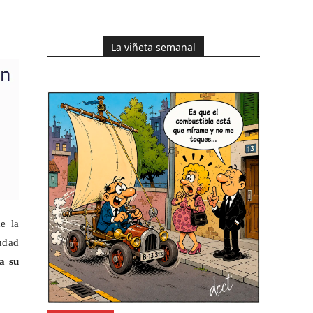
La viñeta semanal
e la
udad
a su