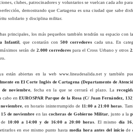
ciones, clubes, patrocinadores y voluntarios se vuelcan cada año par
perfección, demostrando que Cartagena es una ciudad que sabe disfr
itu solidario y disciplina militar.
bas principales, los más pequeños también tendrán su espacio con l
a Infantil
, que contarán con
500 corredores
cada una. En categ
s máximos serán de
2.000 corredores
para el Cross Urbano y otros
2
aro.
a están abiertas en la web
www.lineadesalida.net
y también pu
almente en El Corte Inglés de Cartagena (Departamento de Atenció
 de noviembre
, fecha en la que se cerrará el plazo. La
recogid
 a cabo en
EUROSPAR Parque de la Rosa (C/ Juan Fernández, 132
e noviembre
, en horario ininterrumpido de
11:00 a 21:00 horas
. Tam
l
15 de noviembre
en las
cocheras de Gobierno Militar
, junto a la
p
, de
10:00 a 14:00 y de 16:00 a 20:00 horas
. El mismo
día 16
retirarlos en ese mismo punto hasta
media hora antes del inicio
de 