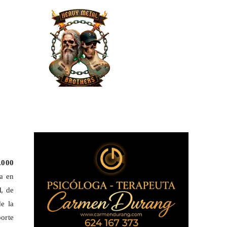
.000
a en
d
, de
e la
orte