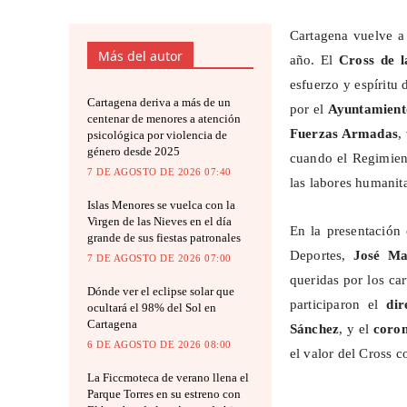
Cartagena vuelve a 
Más del autor
año. El
Cross de la
esfuerzo y espíritu
Cartagena deriva a más de un
por el
Ayuntamient
centenar de menores a atención
Fuerzas Armadas
,
psicológica por violencia de
género desde 2025
cuando el Regimient
7 DE AGOSTO DE 2026 07:40
las labores humanita
Islas Menores se vuelca con la
Virgen de las Nieves en el día
En la presentación 
grande de sus fiestas patronales
Deportes,
José Ma
7 DE AGOSTO DE 2026 07:00
queridas por los car
Dónde ver el eclipse solar que
participaron el
di
ocultará el 98% del Sol en
Cartagena
Sánchez
, y el
coron
6 DE AGOSTO DE 2026 08:00
el valor del Cross c
La Ficcmoteca de verano llena el
Parque Torres en su estreno con