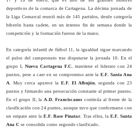
17 y 18 de enero, que es uno de los grandes motores
deportivos de la comarca de Cartagena. La décima jornada de
la Liga Comarcal reunió más de 145 partidos, desde categoría
biberón hasta cadete, en un intenso fin de semana donde la
competición y la formación fueron de la mano.
En categoría infantil de fútbol 11, la igualdad sigue marcando
el pulso del campeonato tras disputarse la jornada 10. En el
grupo I,
Nueva Cartagena F.C.
mantiene el liderato con 24
puntos, pese a caer en su compromiso ante la
E.F. Santa Ana
A
. Muy cerca aparece la
E.F. El
Albujón
, segunda con 23
puntos y firmando una persecución constante al primer puesto.
En el grupo II, la
A.D. Franciscanos
continúa al frente de la
clasificación con 24 puntos, aunque tuvo que conformarse con
un empate ante la
E.F. Base Pinatar
. Tras ellos, la
E.F. Santa
Ana C
se consolida como segundo clasificado.