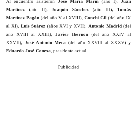
Al encuentro asistieron
José María Marín
(año I),
Juan
Martínez
(año II),
Joaquín Sánchez
(año III),
Tomás
Martínez Pagán
(del año V al XVIII),
Conchi Gil
(del año IX
al XI),
Luis Suárez
(años XVI y XVII),
Antonio Madrid
(del
año XVIII al XXIII),
Javier
Ibernon
(del año XXIV al
XXVII),
José Antonio Meca
(del año XXVIII al XXXV) y
Eduardo José Conesa
, presidente actual.
Publicidad