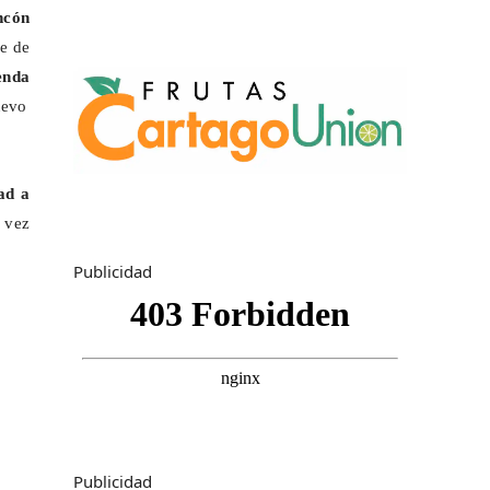
ncón
e de
enda
uevo
ad a
a vez
Publicidad
Publicidad