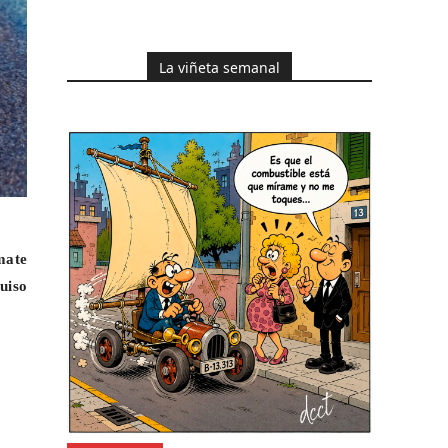
La viñeta semanal
mate
uiso