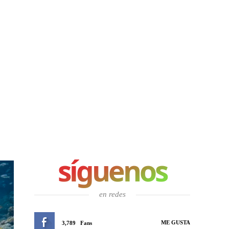
síguenos
en redes
ME GUSTA
3,789
Fans