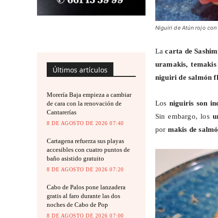
Niguiri de Atún rojo con
La
carta de Sashimi
uramakis
,
temakis
Últimos artículos
niguiri
de salmón 
Morería Baja empieza a cambiar
Los
niguiris
son ind
de cara con la renovación de
Cantarerías
Sin embargo, los
u
8 DE AGOSTO DE 2026 07:40
por
makis
de salmó
Cartagena refuerza sus playas
accesibles con cuatro puntos de
baño asistido gratuito
8 DE AGOSTO DE 2026 07:20
Cabo de Palos pone lanzadera
gratis al faro durante las dos
noches de Cabo de Pop
8 DE AGOSTO DE 2026 07:00