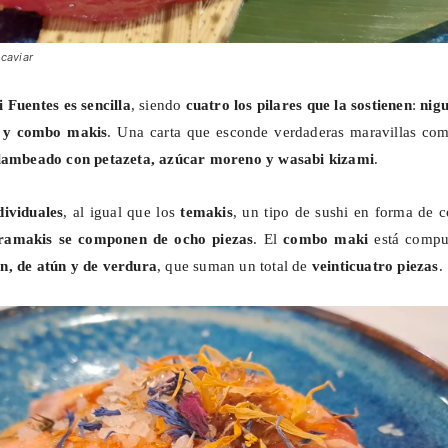
 caviar
 Fuentes es sencilla
, siendo
cuatro los pilares que la sostienen
:
nigu
y combo
makis
. Una carta que esconde verdaderas maravillas com
flambeado con
petazeta
, azúcar moreno y wasabi
kizami
.
ividuales
, al igual que los
temakis
, un tipo de sushi en forma de 
ramakis
se componen de ocho piezas
. El
combo
maki
está compu
n, de atún y de verdura
, que suman un total de
veinticuatro piezas
.