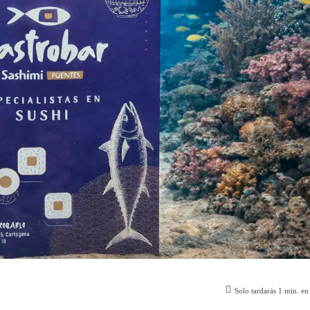
Solo tardarás
1
min. en 