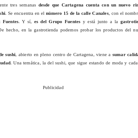
ente tres semanas
desde que Cartagena cuenta con un nuevo ri
shi
. Se encuentra en el
número 15 de la calle Canales
, con el nombr
 Fuentes
. Y sí,
es del Grupo Fuentes
y está junto a la
gastroti
De hecho, en la
gastrotienda
podemos probar los productos del n
de sushi
, abierto en pleno centro de Cartagena, viene a
sumar calid
ciudad
. Una temática, la del sushi, que sigue estando de moda y cad
Publicidad