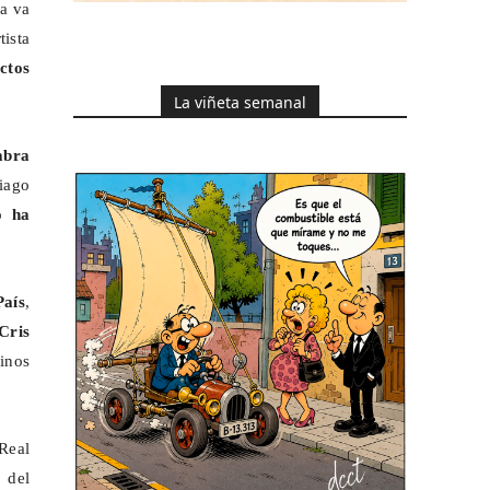
ra va
tista
ctos
La viñeta semanal
abra
tiago
o ha
País
,
Cris
cinos
 Real
 del