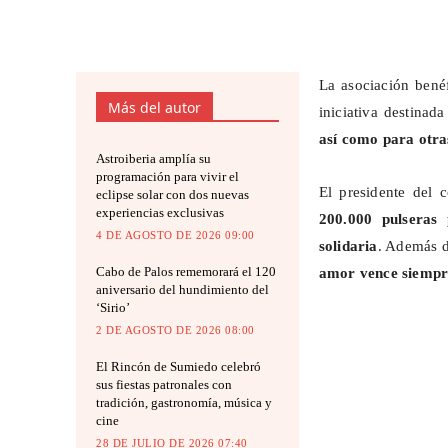
La asociación bené
Más del autor
iniciativa destinad
así como para otra
Astroiberia amplía su
programación para vivir el
El presidente del 
eclipse solar con dos nuevas
experiencias exclusivas
200.000 pulseras
4 DE AGOSTO DE 2026 09:00
solidaria
. Además de
Cabo de Palos rememorará el 120
amor vence siempre
aniversario del hundimiento del
‘Sirio’
2 DE AGOSTO DE 2026 08:00
El Rincón de Sumiedo celebró
sus fiestas patronales con
tradición, gastronomía, música y
cine
28 DE JULIO DE 2026 07:40