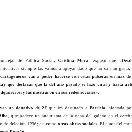
concejal de Política Social,
Cristina Mora
, expuso que «Desd
 iniciativas siempre las vamos a apoyar dado que no son un gasto, 
cartageneros van a poder hacerse con estas pulseras en más de
Hay que destacar que la del año pasado se hizo viral y hasta arti
adquirieron y las mostraron en sus redes sociales
».
levan un
donativo de 2€
que irá destinado a
Patricia
, afectada po
Alba
, que padece un aneurisma de la vena del galeno en el cerebr
me de deleción 1P36; así como
otras obras sociales
. El autor del cart
lermo Román
.