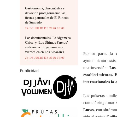
Gastronomía, cine, música y
devoción protagonizarán las
fiestas patronales de El Rincón
de Sumiedo
24 DE JULIO DE 2026 08:00
Los documentales ‘La Algameca
Chica’ y ‘Los Últimos Fareros’
volverán a proyectarse este
viernes 24 en Los Alcázares
Por su parte, la 
23 DE JULIO DE 2026 07:00
ayuntamiento estás
una inversión.
Los 
Publicidad
establecimientos. 
internacionales la 
Las pulseras conl
craneofaringioma;
Lucas
, con síndro
sido el artista
Guil