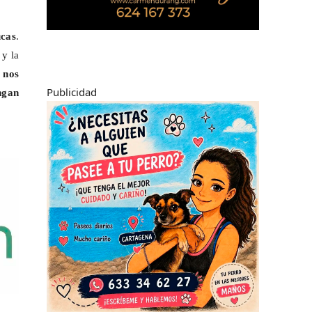
ucas
.
 y la
o nos
Publicidad
ngan