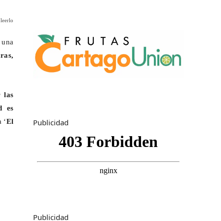
leerlo
, una
ras,
 las
d es
Publicidad
 ‘
El
Publicidad