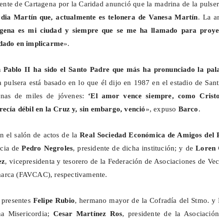
ente de Cartagena por la Caridad anunció que la madrina de la pulse
dia Martín que,
actualmente es telonera de Vanesa Martín
. La ar
gena es mi ciudad y siempre que se me ha llamado para proye
udado en implicarme
».
 Pablo II ha sido el Santo Padre que más ha pronunciado la pal
a pulsera está basado en lo que él dijo en 1987 en el estadio de San
enas de miles de jóvenes:
‘El amor vence siempre, como Crist
recía débil en la Cruz y, sin embargo, venció
», expuso
Barco
.
en el salón de actos de la
Real Sociedad Económica de Amigos del 
ncia de
Pedro
Negroles
, presidente de dicha institución; y de
Loren 
ez
, vicepresidenta y tesorero de la Federación de Asociaciones de Ve
arca (FAVCAC), respectivamente.
 presentes
Felipe Rubio
, hermano mayor de la Cofradía del
Stmo
. y
na Misericordia;
Cesar Martínez Ros
, presidente de la Asociación