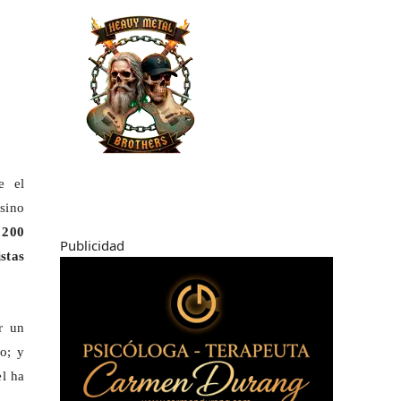
e el
sino
 200
Publicidad
stas
r un
o; y
el ha