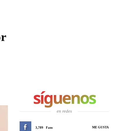
or
síguenos
en redes
ME GUSTA
3,789
Fans