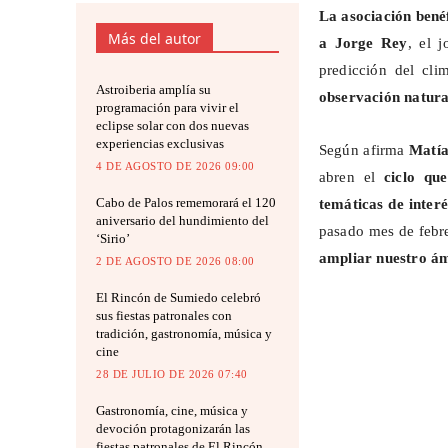
La asociación bené
Más del autor
a Jorge Rey
, el 
predicción del cl
Astroiberia amplía su
observación natura
programación para vivir el
eclipse solar con dos nuevas
experiencias exclusivas
Según afirma
Matía
4 DE AGOSTO DE 2026 09:00
abren el
ciclo qu
Cabo de Palos rememorará el 120
temáticas de inter
aniversario del hundimiento del
pasado mes de febr
‘Sirio’
ampliar nuestro ám
2 DE AGOSTO DE 2026 08:00
El Rincón de Sumiedo celebró
sus fiestas patronales con
tradición, gastronomía, música y
cine
28 DE JULIO DE 2026 07:40
Gastronomía, cine, música y
devoción protagonizarán las
fiestas patronales de El Rincón