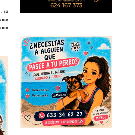
, su
como
como