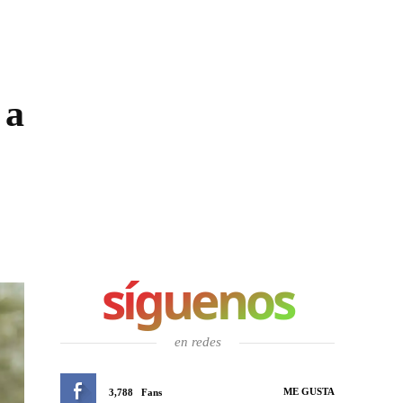
 a
síguenos
en redes
ME GUSTA
3,788
Fans