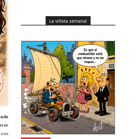
La viñeta semanal
ando
ecer
 una