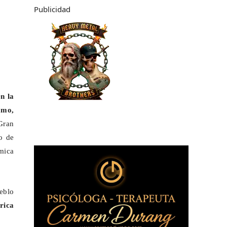
Publicidad
n la
amo,
Gran
o de
mica
eblo
rica