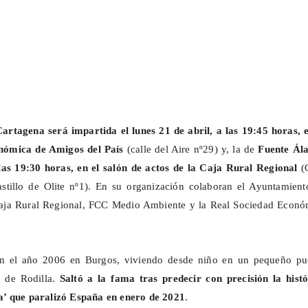
artagena será impartida el lunes 21 de abril, a las 19:45 horas, e
nómica de Amigos del País
(calle del Aire nº29) y, la de
Fuente Ál
 las 19:30 horas, en el salón de actos de la Caja Rural Regional
(
astillo de Olite nº1). En su organización colaboran el Ayuntamient
aja Rural Regional, FCC Medio Ambiente y la Real Sociedad Econó
n el año 2006 en Burgos, viviendo desde niño en un pequeño pu
o de Rodilla.
Saltó a la fama tras predecir con precisión la histó
’ que paralizó España en enero de 2021
.