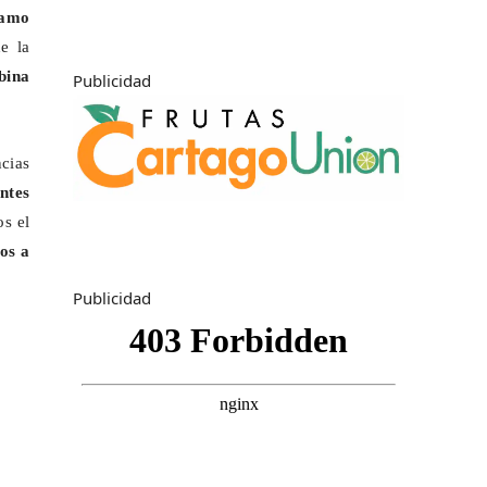
lamo
e la
bina
Publicidad
ncias
ntes
os el
os a
Publicidad