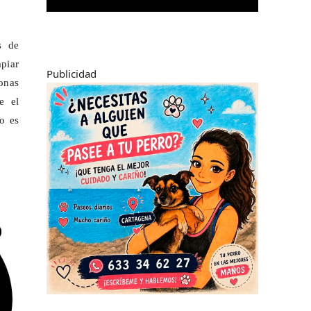
s de
mpiar
Publicidad
onas
e el
o es