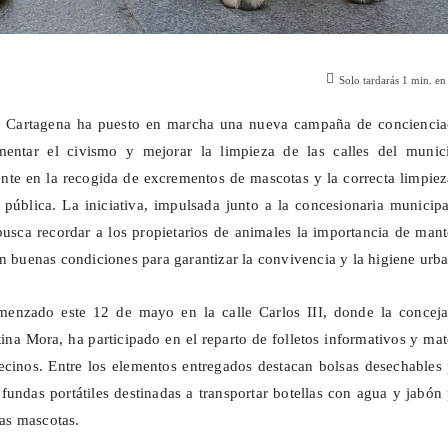
Solo tardarás
1
min. en 
e Cartagena ha puesto en marcha una nueva campaña de conciencia
entar el civismo y mejorar la limpieza de las calles del munici
nte en la recogida de excrementos de mascotas y la correcta limpie
a pública. La iniciativa, impulsada junto a la concesionaria municip
busca recordar a los propietarios de animales la importancia de man
en buenas condiciones para garantizar la convivencia y la higiene urb
enzado este 12 de mayo en la calle Carlos III, donde la conceja
stina Mora, ha participado en el reparto de folletos informativos y mat
vecinos. Entre los elementos entregados destacan bolsas desechables
 fundas portátiles destinadas a transportar botellas con agua y jabón
las mascotas.