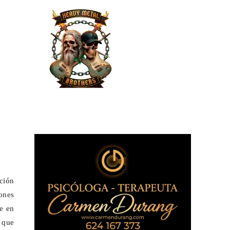
ción
iones
te en
 que