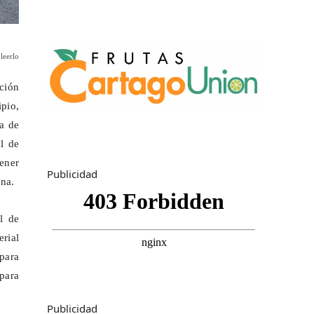
leerlo
ción
pio,
za de
al de
tener
Publicidad
ana.
l de
erial
 para
 para
Publicidad