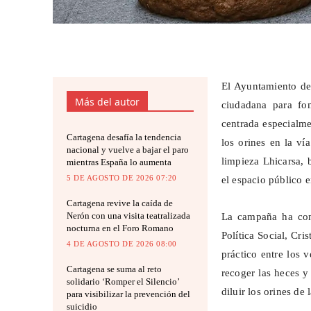
El Ayuntamiento d
Más del autor
ciudadana para fom
centrada especialme
Cartagena desafía la tendencia
los orines en la ví
nacional y vuelve a bajar el paro
limpieza Lhicarsa, 
mientras España lo aumenta
5 DE AGOSTO DE 2026 07:20
el espacio público 
Cartagena revive la caída de
Nerón con una visita teatralizada
La campaña ha com
nocturna en el Foro Romano
Política Social, Cri
4 DE AGOSTO DE 2026 08:00
práctico entre los 
Cartagena se suma al reto
recoger las heces y
solidario ‘Romper el Silencio’
diluir los orines de 
para visibilizar la prevención del
suicidio