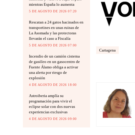
mientras España lo aumenta
5 DE AGOSTO DE 2026 07:20
Rescatan a 24 gatos hacinados en
transportines en unas ruinas de
La Asomada y las protectoras
llevarán el caso a Fiscalía
5 DE AGOSTO DE 2026 07:00
Cartagena
Incendio de un camión cisterna
de gasóleo en un gasocentro de
Fuente Álamo obliga a activar
una alerta por riesgo de
explosión
4 DE AGOSTO DE 2026 18:00
Astroiberia amplía su
programación para vivir el
eclipse solar con dos nuevas
experiencias exclusivas
4 DE AGOSTO DE 2026 09:00