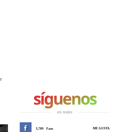
e
síguenos
en redes
ME GUSTA
3,789
Fans