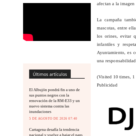
afectan a la imagen 
La campaña tambié
mascotas, entre ella
los orines, evitar
infantiles y respe
Ayuntamiento, es c
una responsabilidad
Últimos artículos
(Visited 10 times, 1 
Publicidad
El Albujón pondrá fin a uno de
sus puntos negros con la
renovación de la RM-E33 y un
nuevo sistema contra las
inundaciones
5 DE AGOSTO DE 2026 07:40
Cartagena desafía la tendencia
nacional y vuelve a bajar el paro