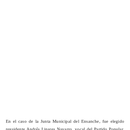
En el caso de la Junta Municipal del Ensanche, fue elegido
presidente Andrés Linares Navarro, vocal del Partido Popular.