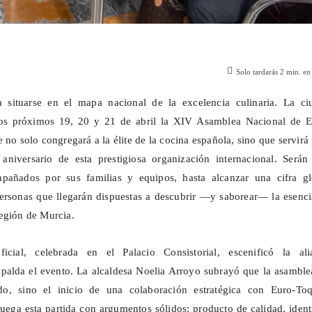
Solo tardarás
2
min. en 
 situarse en el mapa nacional de la excelencia culinaria. La ci
 los próximos 19, 20 y 21 de abril la XIV Asamblea Nacional de
E
 no solo congregará a la élite de la cocina española, sino que servirá
niversario de esta prestigiosa organización internacional. Serán
mpañados por sus familias y equipos, hasta alcanzar una cifra gl
ersonas que llegarán dispuestas a descubrir —y saborear— la esenci
egión de Murcia.
ficial, celebrada en el Palacio Consistorial, escenificó la ali
espalda el evento. La alcaldesa Noelia Arroyo subrayó que la asambl
do, sino el inicio de una colaboración estratégica con
Euro
-Toq
juega esta partida con argumentos sólidos: producto de calidad, iden