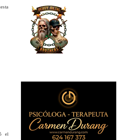
uesta
.
ó el