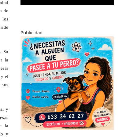
udad
ón de
 los
éride
Publicidad
. Su
r la
erar
 y el
 sus
al y
esas
e la
io y