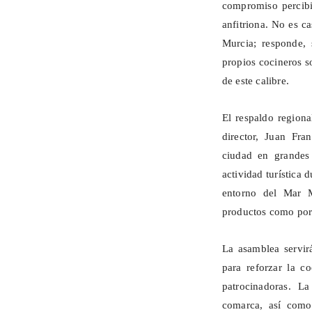
compromiso percibi
anfitriona. No es c
Murcia; responde, 
propios cocineros s
de este calibre.
El respaldo regiona
director, Juan Fra
ciudad en grandes
actividad turística 
entorno del Mar M
productos como por e
La asamblea servirá
para reforzar la c
patrocinadoras. L
comarca, así como 