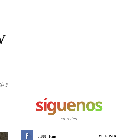
V
fs y
síguenos
en redes
ME GUSTA
3,788
Fans