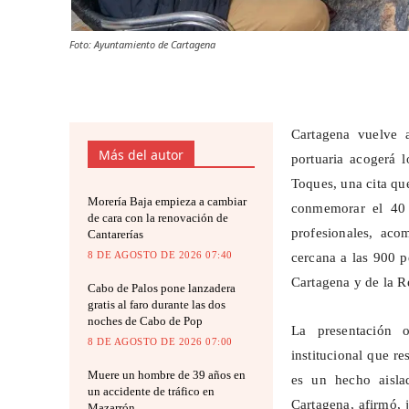
Foto: Ayuntamiento de Cartagena
Cartagena vuelve a
Más del autor
portuaria acogerá
Toques, una cita que
Morería Baja empieza a cambiar
conmemorar el 40 a
de cara con la renovación de
profesionales, aco
Cantarerías
8 DE AGOSTO DE 2026 07:40
cercana a las 900 p
Cartagena y de la R
Cabo de Palos pone lanzadera
gratis al faro durante las dos
noches de Cabo de Pop
La presentación o
8 DE AGOSTO DE 2026 07:00
institucional que r
Muere un hombre de 39 años en
es un hecho aisla
un accidente de tráfico en
Cartagena, afirmó, 
Mazarrón