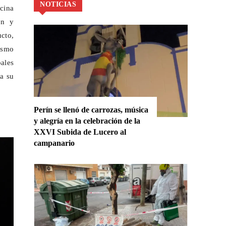
NOTICIAS
ocina
ón y
cto,
ismo
ales
na su
Perín se llenó de carrozas, música
y alegría en la celebración de la
XXVI Subida de Lucero al
campanario