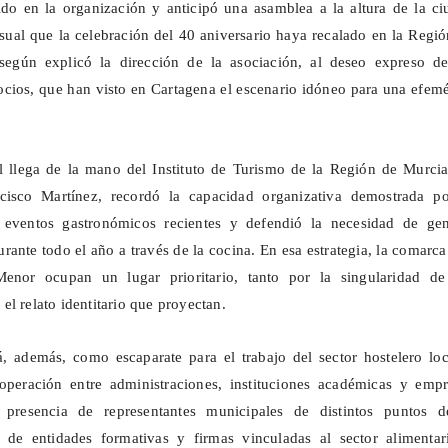
do en la organización y anticipó una asamblea a la altura de la ci
asual que la celebración del 40 aniversario haya recalado en la Regi
según explicó la dirección de la asociación, al deseo expreso de
ocios, que han visto en Cartagena el escenario idóneo para una efem
l llega de la mano del Instituto de Turismo de la Región de Murcia
ncisco Martínez, recordó la capacidad organizativa demostrada po
 eventos gastronómicos recientes y defendió la necesidad de gen
durante todo el año a través de la cocina. En esa estrategia, la comarca
enor ocupan un lugar prioritario, tanto por la singularidad de
l relato identitario que proyectan.
, además, como escaparate para el trabajo del sector hostelero loc
ooperación entre administraciones, instituciones académicas y empr
a presencia de representantes municipales de distintos puntos d
de entidades formativas y firmas vinculadas al sector alimentar