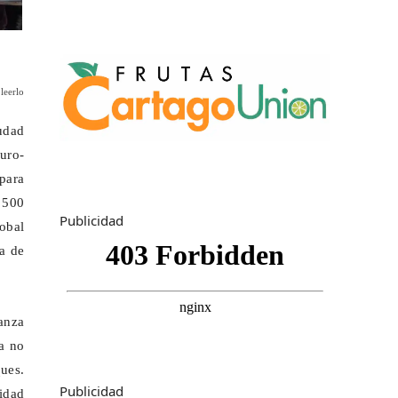
leerlo
udad
uro
-
 para
 500
Publicidad
obal
a de
anza
ea no
ues.
Publicidad
tidad