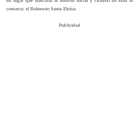
un lugar que marcaría la historia social y cultural de toda la
comarca: el Balneario Santa Eloísa.
Publicidad