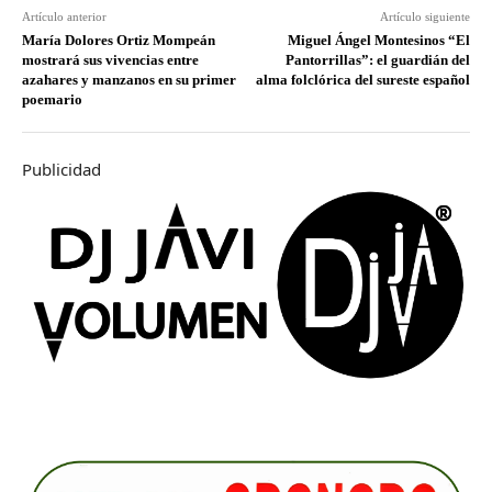
Artículo anterior
Artículo siguiente
María Dolores Ortiz Mompeán
Miguel Ángel Montesinos “El
mostrará sus vivencias entre
Pantorrillas”: el guardián del
azahares y manzanos en su primer
alma folclórica del sureste español
poemario
Publicidad