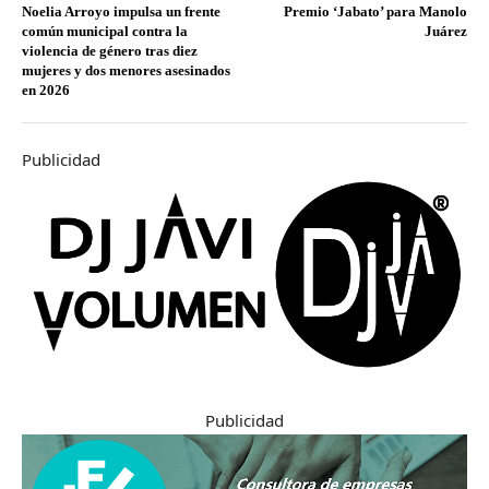
Noelia Arroyo impulsa un frente
Premio ‘Jabato’ para Manolo
común municipal contra la
Juárez
violencia de género tras diez
mujeres y dos menores asesinados
en 2026
Publicidad
Publicidad