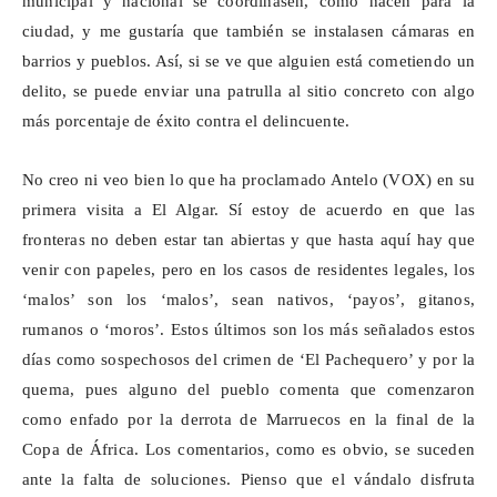
municipal y nacional se coordinasen, como hacen para la
ciudad, y me gustaría que también se instalasen cámaras en
barrios y pueblos. Así, si se ve que alguien está cometiendo un
delito, se puede enviar una patrulla al sitio concreto con algo
más porcentaje de éxito contra el delincuente.
No creo ni veo bien lo que ha proclamado Antelo (VOX) en su
primera visita a El Algar. Sí estoy de acuerdo en que las
fronteras no deben estar tan abiertas y que hasta aquí hay que
venir con papeles, pero en los casos de residentes legales, los
‘malos’ son los ‘malos’, sean nativos, ‘payos’, gitanos,
rumanos o ‘moros’. Estos últimos son los más señalados estos
días como sospechosos del crimen de ‘El
Pachequero
’ y por la
quema, pues alguno del pueblo comenta que comenzaron
como enfado por la derrota de Marruecos en la final de la
Copa de África. Los comentarios, como es obvio, se suceden
ante la falta de soluciones. Pienso que el vándalo disfruta