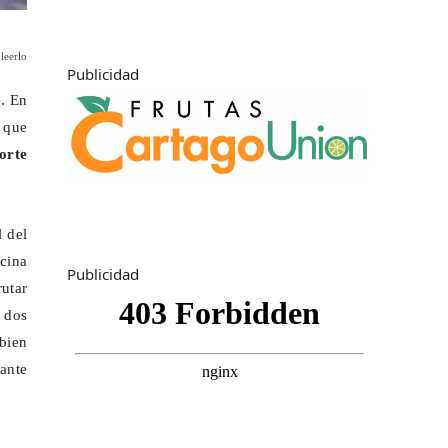
leerlo
Publicidad
e. En
 que
orte
l del
ocina
Publicidad
rutar
 dos
bien
rante