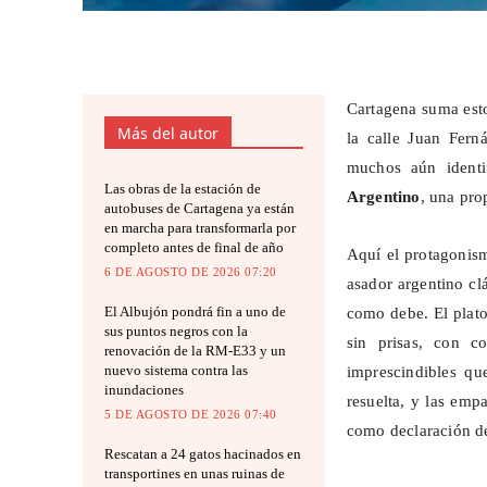
Cartagena suma esto
Más del autor
la calle Juan Fer
muchos aún ident
Las obras de la estación de
Argentino
, una pro
autobuses de Cartagena ya están
en marcha para transformarla por
completo antes de final de año
Aquí el protagonism
6 DE AGOSTO DE 2026 07:20
asador argentino clá
El Albujón pondrá fin a uno de
como debe. El plato 
sus puntos negros con la
sin prisas, con c
renovación de la RM-E33 y un
nuevo sistema contra las
imprescindibles qu
inundaciones
resuelta, y las emp
5 DE AGOSTO DE 2026 07:40
como declaración de
Rescatan a 24 gatos hacinados en
transportines en unas ruinas de