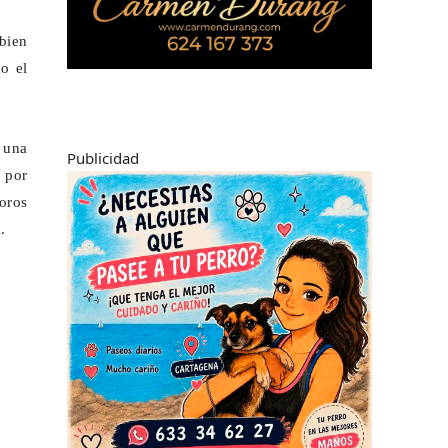
 bien
o el
 una
Publicidad
a por
voros
.