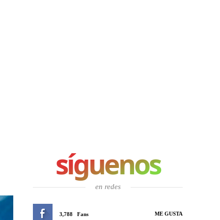
síguenos
en redes
ME GUSTA
3,788
Fans