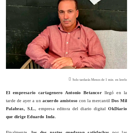
Solo tardarás
Menos de 1
min. en leerlo
El empresario cartagenero Antonio Betancor
llegó en la
tarde de ayer a un
acuerdo amistoso
con la mercantil
Dos Mil
Palabras, S.L.
, empresa editora del diario digital
OkDiario
que dirige Eduardo Inda
.
Finalmente,
las dos partes quedaron satisfechas
por las