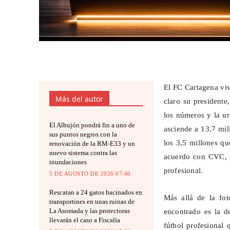
El FC Cartagena viv
Más del autor
claro su president
los números y la ur
El Albujón pondrá fin a uno de
asciende a 13,7 mil
sus puntos negros con la
los 3,5 millones q
renovación de la RM-E33 y un
nuevo sistema contra las
acuerdo con CVC, c
inundaciones
profesional.
5 DE AGOSTO DE 2026 07:40
Rescatan a 24 gatos hacinados en
Más allá de la fot
transportines en unas ruinas de
La Asomada y las protectoras
encontrado es la d
llevarán el caso a Fiscalía
fútbol profesional 