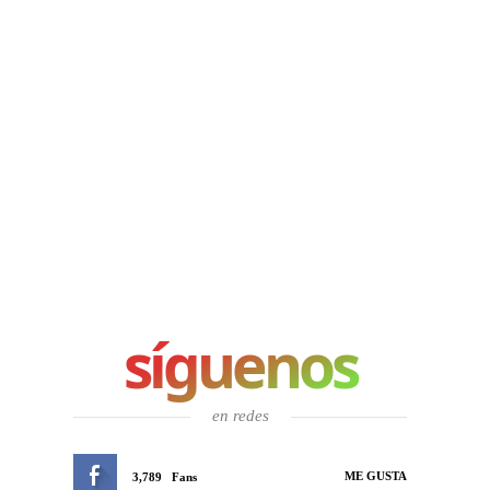
síguenos
en redes
ME GUSTA
3,789
Fans