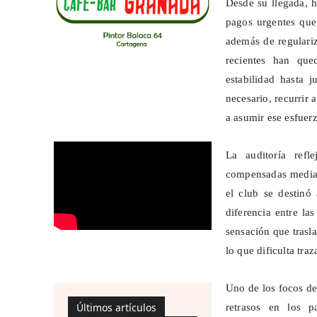
Desde su llegada, 
pagos urgentes que
además de regulariz
recientes han que
estabilidad hasta j
necesario, recurrir 
a asumir ese esfuer
La auditoría refl
compensadas median
el club se destinó
diferencia entre la
sensación que trasl
lo que dificulta tra
Uno de los focos de
Últimos artículos
retrasos en los 