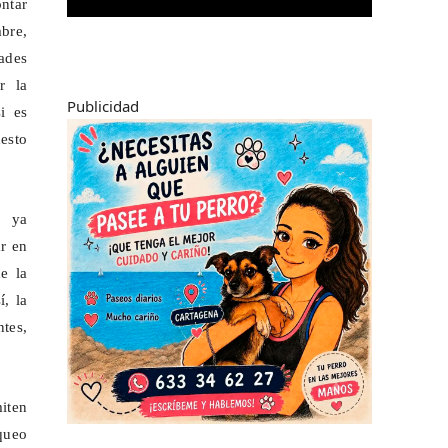
ntar
bre,
ades
r la
Publicidad
si es
uesto
s ya
r en
e la
í, la
ntes,
miten
queo