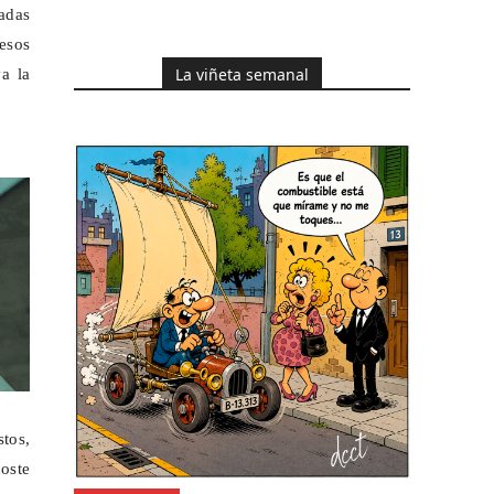
adas
resos
La viñeta semanal
a la
stos,
oste