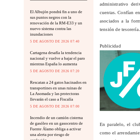
administrativo der
El Albujón pondrá fin a uno de
cuentas. Confían en
sus puntos negros con la
asociados a la for
renovación de la RM-E33 y un
nuevo sistema contra las
tensión de tesorería.
inundaciones
5 DE AGOSTO DE 2026 07:40
Publicidad
Cartagena desafía la tendencia
nacional y vuelve a bajar el paro
mientras España lo aumenta
5 DE AGOSTO DE 2026 07:20
Rescatan a 24 gatos hacinados en
transportines en unas ruinas de
La Asomada y las protectoras
llevarán el caso a Fiscalía
5 DE AGOSTO DE 2026 07:00
Incendio de un camión cisterna
de gasóleo en un gasocentro de
En paralelo, el clu
Fuente Álamo obliga a activar
como el arrendamien
una alerta por riesgo de