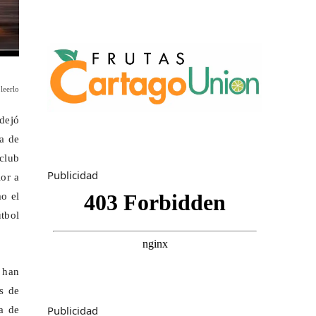
leerlo
 dejó
a de
 club
Publicidad
ior a
o el
tbol
 han
s de
Publicidad
ra de