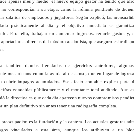
hace apenas mes y medio, el nuevo equipo gestor ha tenido que afro
 no correspondían a su etapa, como la nómina pendiente de diciem
ar salarios de empleados y jugadores. Según explicó, las mensualid
dado prácticamente al día y el objetivo inmediato es garantiza
unio. Para ello, trabajan en aumentar ingresos, reducir gastos y, 
a aportaciones directas del máximo accionista, que aseguró estar disp
zo.
eja también deudas heredadas de ejercicios anteriores, alguna
te mecanismos como la ayuda al descenso, que en lugar de ingresa
 a cubrir impagos acumulados. Ese efecto contable explica parte d
s cifras conocidas públicamente y el montante total auditado. Aun as
adó la directiva es que cada día aparecen nuevos compromisos pendie
zar un plan definitivo sin antes tener una radiografía completa.
 preocupación es la fundación y la cantera. Los actuales gestores ad
pagos vinculados a esta área, aunque los atribuyen a un blo