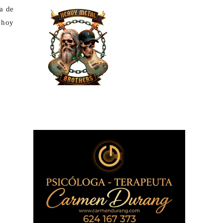
ta de
e hoy