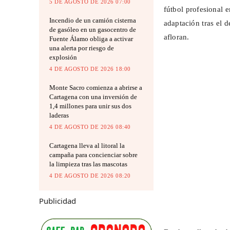
5 DE AGOSTO DE 2026 07:00
fútbol profesional 
Incendio de un camión cisterna
adaptación tras el 
de gasóleo en un gasocentro de
afloran.
Fuente Álamo obliga a activar
una alerta por riesgo de
explosión
4 DE AGOSTO DE 2026 18:00
Monte Sacro comienza a abrirse a
Cartagena con una inversión de
1,4 millones para unir sus dos
laderas
4 DE AGOSTO DE 2026 08:40
Cartagena lleva al litoral la
campaña para concienciar sobre
la limpieza tras las mascotas
4 DE AGOSTO DE 2026 08:20
Publicidad