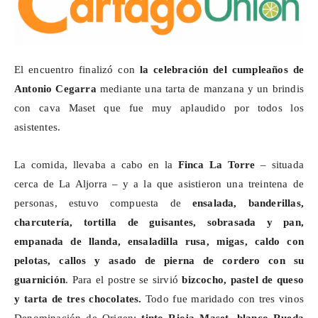
El encuentro finalizó con
la celebración del cumpleaños de
Antonio Cegarra
mediante una tarta de manzana y un brindis
con cava
Maset
que fue muy aplaudido por todos los
asistentes.
La comida, llevaba a cabo en la
Finca La Torre
– situada
cerca de La Aljorra – y a la que asistieron una treintena de
personas, estuvo compuesta de
ensalada, banderillas,
charcutería, tortilla de guisantes, sobrasada y pan,
empanada de
llanda
, ensaladilla rusa, migas, caldo con
pelotas, callos y asado de pierna de cordero con su
guarnición
. Para el postre se sirvió
bizcocho, pastel de queso
y tarta de tres chocolates.
Todo fue maridado con tres vinos
Denominación de Origen:
tinto Rioja
Maset
, blanco Rueda