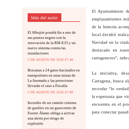
El Ayuntamiento de
Más del autor
emplazamientos más 
de la historia acom
El Albujón pondrá fin a uno de
local decidió realz
sus puntos negros con la
Navidad en la ciud
renovación de la RM-E33 y un
nuevo sistema contra las
destacado en nuest
inundaciones
cartageneros”, subr
5 DE AGOSTO DE 2026 07:40
Rescatan a 24 gatos hacinados en
La iniciativa, de
transportines en unas ruinas de
La Asomada y las protectoras
Cartagena, busca al
llevarán el caso a Fiscalía
recordar “lo verdad
5 DE AGOSTO DE 2026 07:00
la esperanza que vi
Incendio de un camión cisterna
encuentra en el pr
de gasóleo en un gasocentro de
para conectar pasad
Fuente Álamo obliga a activar
una alerta por riesgo de
explosión