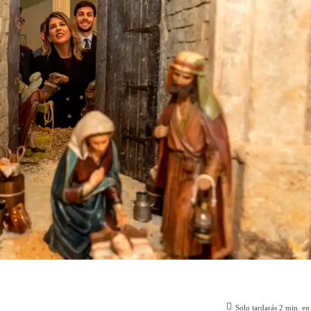
Solo tardarás
2
min. en 