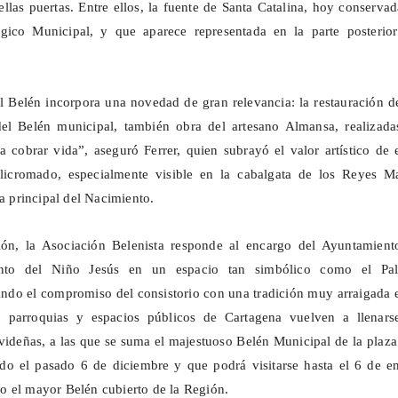
ellas puertas. Entre ellos, la fuente de Santa Catalina, hoy conserva
ico Municipal, y que aparece representada en la parte posterior
l Belén incorpora una novedad de gran relevancia: la restauración d
 del Belén municipal, también obra del artesano Almansa, realizada
 cobrar vida”, aseguró Ferrer, quien subrayó el valor artístico de 
licromado, especialmente visible en la cabalgata de los Reyes M
na principal del Nacimiento.
ión, la Asociación Belenista responde al encargo del Ayuntamient
ento del Niño Jesús en un espacio tan simbólico como el Pal
zando el compromiso del consistorio con una tradición muy arraigada 
s, parroquias y espacios públicos de Cartagena vuelven a llenars
videñas, a las que se suma el majestuoso Belén Municipal de la plaz
do el pasado 6 de diciembre y que podrá visitarse hasta el 6 de en
 el mayor Belén cubierto de la Región.