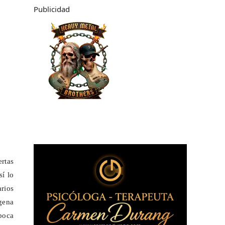
Publicidad
ertas
í lo
arios
agena
época