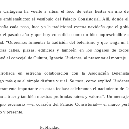
 Cartagena ha vuelto a situar el foco de estas fiestas en uno de
emblemáticos: el vestíbulo del Palacio Consistorial. Allí, donde e
paña cada paso, luce ya la tradicional escena navideña que el gobi
ar el pasado año y que hoy consolida como un hito imprescindible d
ad. “Queremos fomentar la tradición del belenismo y que tenga un l
ras calles, plazas, edificios y también en los hogares de todos
ayó el concejal de Cultura, Ignacio
Jáudenes
, al presentar el montaje.
sarrollada en estrecha colaboración con la Asociación Belenist
go más que el simple disfrute visual. Se trata, como explicó
Jáudene
eramente importante en estas fechas: celebramos el nacimiento de J
no a traer y también nuestras profundas raíces y valores”. Un mensaj
opio escenario —el corazón del Palacio Consistorial— el marco perf
o y presente.
Publicidad