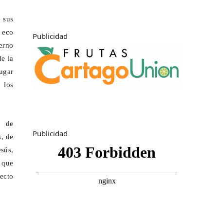
 sus
l eco
Publicidad
erno
e la
ugar
 los
a de
Publicidad
s
, de
esús,
e que
ecto