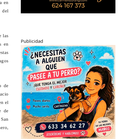
da en
 del
e las
Publicidad
s en
estas
agos
o de
acio
en el
e de
a San
ero,