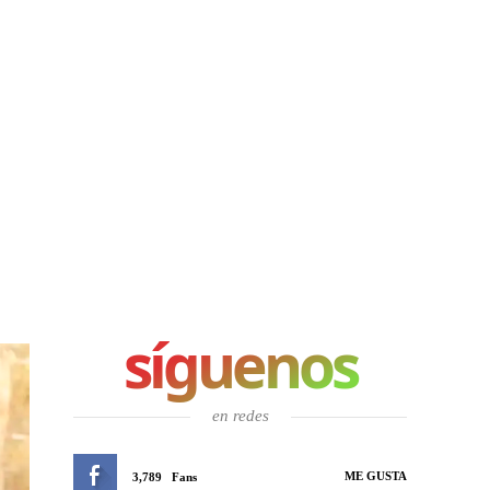
síguenos
en redes
ME GUSTA
3,789
Fans