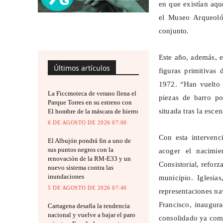
en que existían aqu
el Museo Arqueológ
conjunto.
Este año, además, e
Últimos artículos
figuras primitivas
1972. “Han vuelto a
La Ficcmoteca de verano llena el
piezas de barro po
Parque Torres en su estreno con
situada tras la esce
El hombre de la máscara de hierro
6 DE AGOSTO DE 2026 07:00
Con esta intervenc
El Albujón pondrá fin a uno de
sus puntos negros con la
acoger el nacimi
renovación de la RM-E33 y un
Consistorial, refor
nuevo sistema contra las
inundaciones
municipio. Iglesia
5 DE AGOSTO DE 2026 07:40
representaciones na
Francisco, inaugura
Cartagena desafía la tendencia
nacional y vuelve a bajar el paro
consolidado ya como