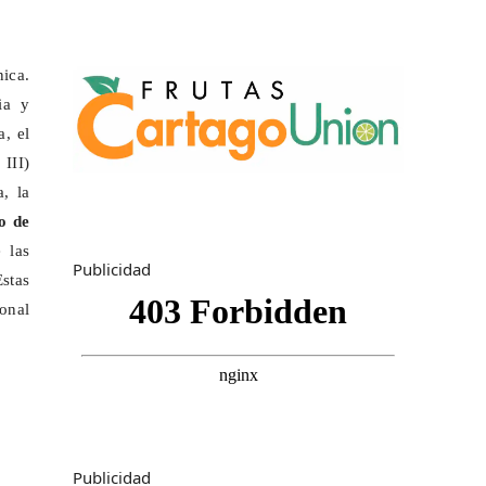
ica.
ia y
a, el
III)
a, la
o de
 las
Publicidad
stas
onal
Publicidad