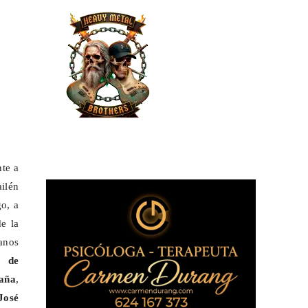
nte a
ailén
go, a
e la
anos
9 de
aña
,
José