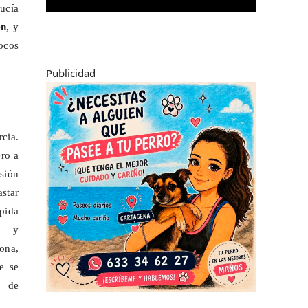
ucía
én
, y
focos
Publicidad
rcia.
ero a
sión
astar
pida
a y
ona,
e se
n de