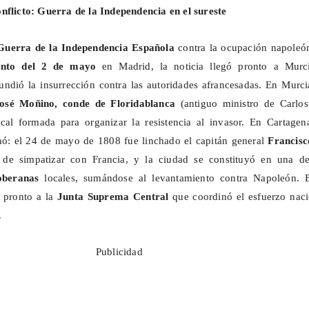
nflicto: Guerra de la Independencia en el sureste
Guerra de la Independencia Española
contra la ocupación napoleón
ento del 2 de mayo
en Madrid, la noticia llegó pronto a Murc
ndió la insurrección contra las autoridades afrancesadas. En Murci
José
Moñino
, conde de Floridablanca
(antiguo ministro de Carlos 
ocal formada para organizar la resistencia al invasor. En Cartagen
nó: el 24 de mayo de 1808 fue linchado el capitán general
Francisc
 de simpatizar con Francia, y la ciudad se constituyó en una de
oberanas
locales, sumándose al levantamiento contra Napoleón. E
n pronto a la
Junta Suprema Central
que coordinó el esfuerzo naci
.
Publicidad