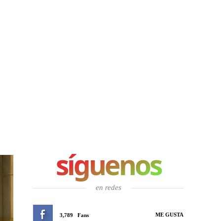
síguenos
en redes
ME GUSTA
3,789
Fans