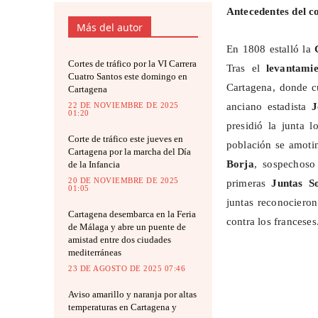
Antecedentes del co
Más del autor
En 1808 estalló la
Cortes de tráfico por la VI Carrera
Tras el
levantami
Cuatro Santos este domingo en
Cartagena, donde cu
Cartagena
22 DE NOVIEMBRE DE 2025
anciano estadista
01:20
presidió la junta l
Corte de tráfico este jueves en
población se amoti
Cartagena por la marcha del Día
Borja
, sospechoso
de la Infancia
20 DE NOVIEMBRE DE 2025
primeras
Juntas S
01:05
juntas reconociero
Cartagena desembarca en la Feria
contra los franceses
de Málaga y abre un puente de
amistad entre dos ciudades
mediterráneas
23 DE AGOSTO DE 2025 07:46
Aviso amarillo y naranja por altas
temperaturas en Cartagena y