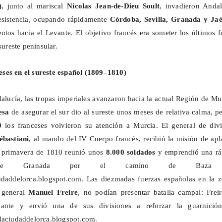
)
, junto al mariscal
Nicolas Jean-de-
Dieu
Soult
, invadieron Andal
resistencia, ocupando rápidamente
Córdoba, Sevilla, Granada y Ja
tos hacia el Levante. El objetivo francés era someter los últimos 
sureste peninsular.
ses en el sureste español (1809–1810)
dalucía, las tropas imperiales avanzaron hacia la actual Región de Mu
esa
de asegurar el sur dio al sureste unos meses de relativa calma, p
0
los franceses volvieron su atención a Murcia. El general de divi
ébastiani
, al mando del IV Cuerpo francés, recibió la misión de apl
la primavera de 1810 reunió unos
8.000 soldados
y emprendió una rá
desde Granada por el camino de Baz
iudaddelorca.blogspot.com. Las diezmadas fuerzas españolas en la z
 general
Manuel Freire
, no podían presentar batalla campal: Freir
cante y envió una de sus divisiones a reforzar la guarnició
laciudaddelorca.blogspot.com.