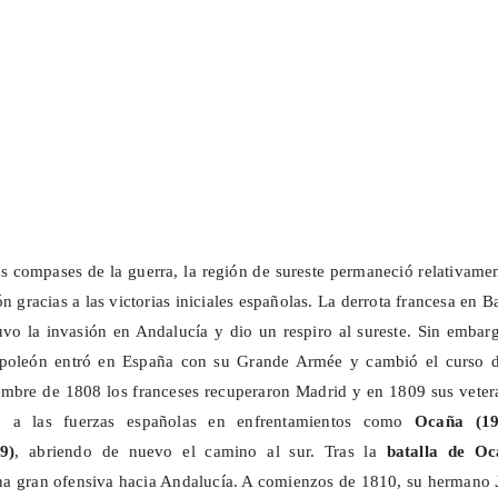
s compases de la guerra, la región de sureste permaneció relativame
n gracias a las victorias iniciales españolas. La derrota francesa en B
uvo la invasión en Andalucía y dio un respiro al sureste. Sin embar
apoleón entró en España con su Grande
Armée
y cambió el curso d
embre de 1808 los franceses recuperaron Madrid y en 1809 sus veter
ron a las fuerzas españolas en enfrentamientos como
Ocaña (1
9)
, abriendo de nuevo el camino al sur. Tras la
batalla de Oc
a gran ofensiva hacia Andalucía. A comienzos de 1810, su hermano