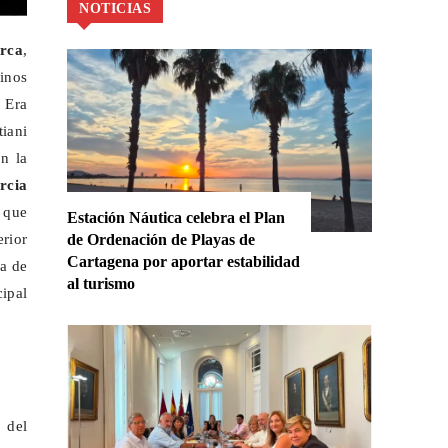
NOTICIAS
rca
,
cinos
. Era
tiani
n la
rcia
 que
Estación Náutica celebra el Plan
erior
de Ordenación de Playas de
Cartagena por aportar estabilidad
a de
al turismo
ipal
 del