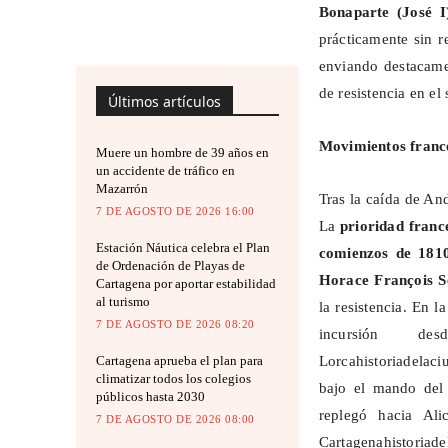
Bonaparte (José I
prácticamente sin 
enviando destacamen
de resistencia en el 
Últimos artículos
Movimientos france
Muere un hombre de 39 años en
un accidente de tráfico en
Mazarrón
Tras la caída de An
7 DE AGOSTO DE 2026 16:00
La
prioridad franc
Estación Náutica celebra el Plan
comienzos de 181
de Ordenación de Playas de
Horace François
S
Cartagena por aportar estabilidad
al turismo
la resistencia. En 
7 DE AGOSTO DE 2026 08:20
incursión 
Lorcahistoriadelac
Cartagena aprueba el plan para
climatizar todos los colegios
bajo el mando del
públicos hasta 2030
replegó hacia Ali
7 DE AGOSTO DE 2026 08:00
Cartagenahistoriade