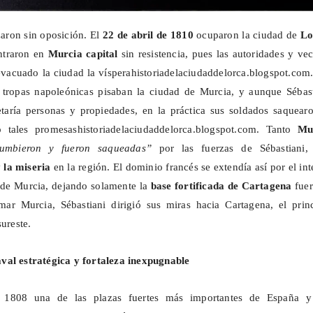
aron sin oposición. El
22 de abril de 1810
ocuparon la ciudad de
Lo
entraron en
Murcia capital
sin resistencia, pues las autoridades y ve
evacuado la ciudad la vísperahistoriadelaciudaddelorca.blogspot.com
 tropas napoleónicas pisaban la ciudad de Murcia, y aunque
Sébas
taría personas y propiedades, en la práctica sus soldados saquearo
 tales promesashistoriadelaciudaddelorca.blogspot.com. Tanto
Mu
umbieron y fueron saqueadas”
por las fuerzas de
Sébastiani
,
 la miseria
en la región. El dominio francés se extendía así por el int
 de Murcia, dejando solamente la
base fortificada de Cartagena
fuer
tomar Murcia,
Sébastiani
dirigió sus miras hacia Cartagena, el princ
sureste.
val estratégica y fortaleza inexpugnable
1808 una de las plazas fuertes más importantes de España y