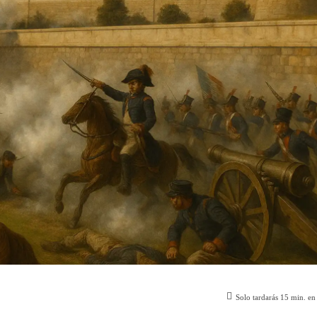
Solo tardarás
15
min. en 