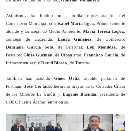
Cronista Oficial de la Unión,
Gonzalo
Wandosell
.
Asimismo, ha habido una amplia representación del
Consistorio Municipal con
Isabel María Egea
, Primer teniente
alcalde y concejal de Medio Ambiente;
María Teresa López
,
concejal de Hacienda;
Laura Giménez
, de Comercio;
Damiana García Soto
, de Personal;
Loli Mendoza
, de
Festejos;
Ginés Guzmán
, de Urbanismo;
Francisco García
, de
Infraestructuras; y
David Blasco
, de Turismo.
También han asistido
Ginés Ortiz
, alcalde pedáneo de
Portmán
;
José Cortado
, hermano mayor de la Cofradía Cristo
de los Mineros La Unión; y
Eugenio Buendía
, presidente de
COEC Fuente Álamo, entre otros.