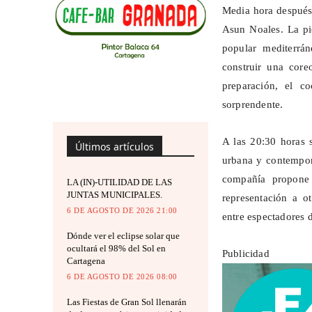
Media hora después 
Asun Noales. La pie
popular mediterrá
construir una core
preparación, el c
sorprendente.
A las 20:30 horas 
Últimos artículos
urbana y contemporá
compañía propone 
LA (IN)-UTILIDAD DE LAS
JUNTAS MUNICIPALES.
representación a o
6 DE AGOSTO DE 2026 21:00
entre espectadores 
Dónde ver el eclipse solar que
ocultará el 98% del Sol en
Publicidad
Cartagena
6 DE AGOSTO DE 2026 08:00
Las Fiestas de Gran Sol llenarán