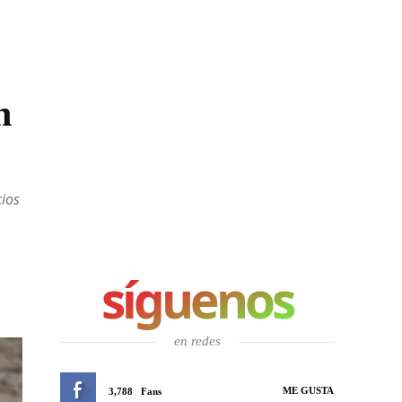
n
cios
síguenos
en redes
ME GUSTA
3,788
Fans