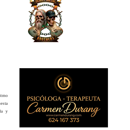
itmo
esta
da y