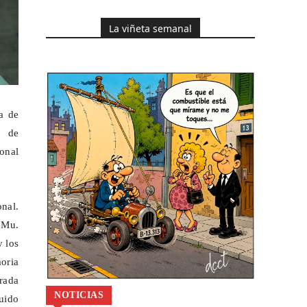
La viñeta semanal
a de
r de
onal
onal.
 Mu.
y los
moria
rada
NOTICIAS
ruido