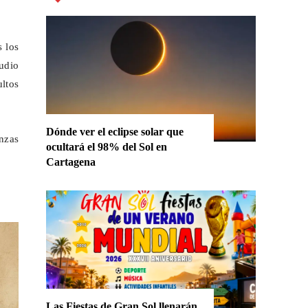
 los
udio
ultos
Dónde ver el eclipse solar que
nzas
ocultará el 98% del Sol en
Cartagena
Las Fiestas de Gran Sol llenarán