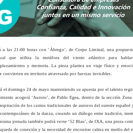
á a las 21:00 horas con ‘Ábrego’, de
Corpo
Liminal, una propuest
ual que utiliza la metáfora del viento atlántico para habla
splazamientos y memoria. La pieza plantea un viaje físico y emoci
 convierten en territorio atravesado por fuerzas invisibles.
ará el domingo 24 de mayo manteniendo su apuesta por el talento regi
amiento acogerá ‘
Auroro
’, de Pablo Egea, dentro de la sección Zona
nspiración de los cantos tradicionales de
auroros
del sureste español 
e contemporáneo de la danza, creando un diálogo entre tradición, me
isma jornada también podrá verse ‘52 Blau’, de IXA, una pieza cent
úsqueda de conexión y la necesidad de encontrar calma en medio del 