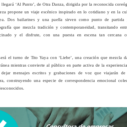
llegará ‘Al Punto’, de Otra Danza, dirigida por la reconocida coreó
za propone un viaje escénico inspirado en lo cotidiano y en la cul
nea. Dos bailarines y una paella sirven como punto de partida 
ografía que mezcla tradición y contemporaneidad, transitando entr
ocinado y el disfrute, con una puesta en escena tan cercana 
será el turno de Tito Yaya con ‘Liebe’, una creación que mezcla d
nea mientras convierte al público en parte activa de la experienci
dejar mensajes escritos y grabaciones de voz que viajarán de
tra, construyendo una especie de correspondencia emocional colec
desconocidos.