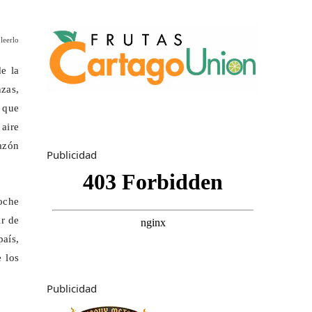
leerlo
e la
zas
,
 que
 aire
azón
Publicidad
oche
ir de
país,
e los
Publicidad