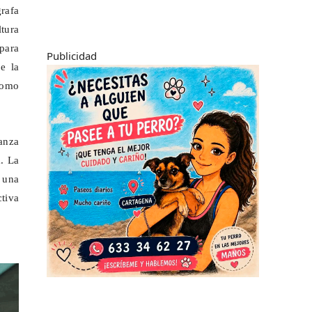
grafa
tura
para
Publicidad
e la
como
anza
a. La
 una
tiva