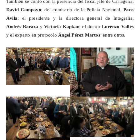
También se contó con la presencia del fiscal jefe de Cartagena,
David
Campayo
; del comisario de la Policía Nacional,
Paco
Ávila
; el presidente y la directora general de
Integralia
,
Andrés
Baraza
y
Victoria
Kapkan
; el doctor
Lorenzo Vallés
y el experto en protocolo
Ángel Pérez Martos
; entre otros.