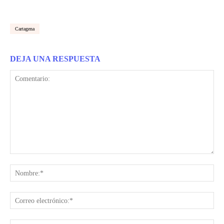
Cartagena
DEJA UNA RESPUESTA
Comentario:
Nom
Cor
ele