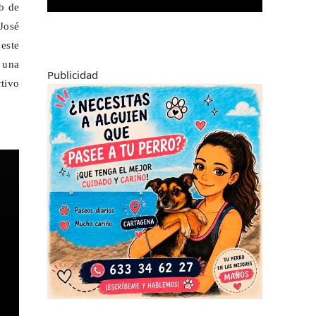
b de
 José
este
 una
Publicidad
rtivo