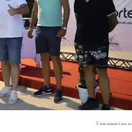
Solo tardarás
1
min. en 