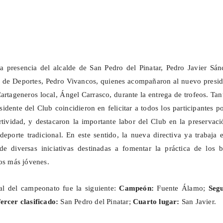
a presencia del alcalde de San Pedro del Pinatar, Pedro Javier Sán
l de Deportes, Pedro Vivancos, quienes acompañaron al nuevo presid
artageneros local, Ángel Carrasco, durante la entrega de trofeos. Tan
idente del Club coincidieron en felicitar a todos los participantes p
tividad, y destacaron la importante labor del Club en la preservac
eporte tradicional. En este sentido, la nueva directiva ya trabaja 
e diversas iniciativas destinadas a fomentar la práctica de los b
los más jóvenes.
nal del campeonato fue la siguiente:
Campeón:
Fuente Álamo;
Seg
ercer clasificado:
San Pedro del Pinatar;
Cuarto lugar:
San Javier.