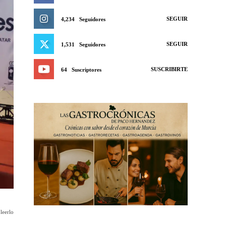
SEGUIR
4,234
Seguidores
SEGUIR
1,531
Seguidores
SUSCRIBIRTE
64
Suscriptores
leerlo