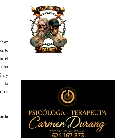
chez
ente
to el
or su
ión y
en la
olos
undo