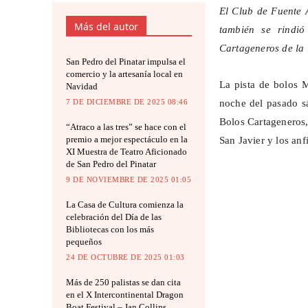
El Club de Fuente 
Más del autor
también se rindió
Cartageneros de la 
San Pedro del Pinatar impulsa el
comercio y la artesanía local en
La pista de bolos M
Navidad
7 DE DICIEMBRE DE 2025 08:46
noche del pasado s
Bolos Cartageneros,
“Atraco a las tres” se hace con el
premio a mejor espectáculo en la
San Javier y los anf
XI Muestra de Teatro Aficionado
de San Pedro del Pinatar
9 DE NOVIEMBRE DE 2025 01:05
La Casa de Cultura comienza la
celebración del Día de las
Bibliotecas con los más
pequeños
24 DE OCTUBRE DE 2025 01:03
Más de 250 palistas se dan cita
en el X Intercontinental Dragon
Boat Festival – Jan Collins