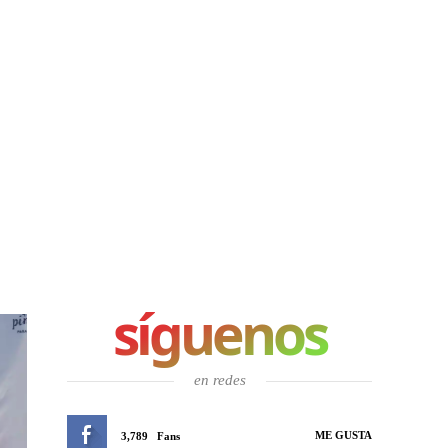
síguenos
en redes
ME GUSTA
3,789
Fans