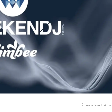
Solo tardarás
1
min. en 