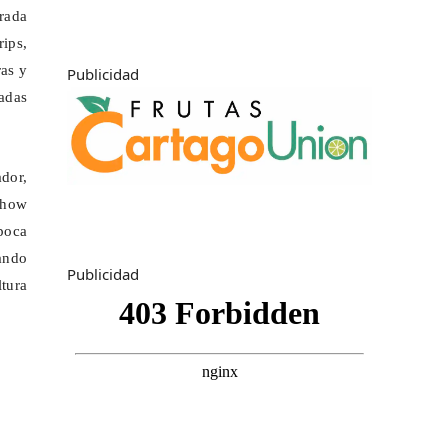
rada
rips
,
ras y
Publicidad
cadas
ador,
show
poca
ando
Publicidad
ltura