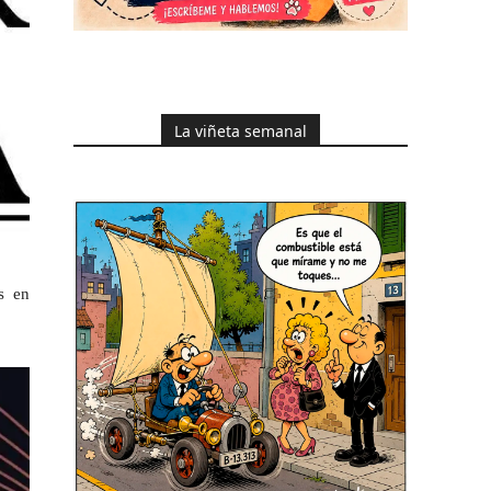
La viñeta semanal
s en