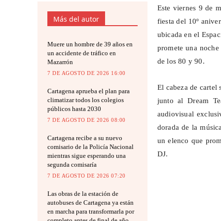
Este viernes 9 de m
Más del autor
fiesta del 10º anive
ubicada en el Espa
Muere un hombre de 39 años en
promete una noche c
un accidente de tráfico en
de los 80 y 90.
Mazarrón
7 DE AGOSTO DE 2026 16:00
El cabeza de cartel
Cartagena aprueba el plan para
climatizar todos los colegios
junto al
Dream
T
públicos hasta 2030
audiovisual exclusi
7 DE AGOSTO DE 2026 08:00
dorada de la músic
Cartagena recibe a su nuevo
un elenco que prome
comisario de la Policía Nacional
DJ.
mientras sigue esperando una
segunda comisaría
7 DE AGOSTO DE 2026 07:20
Las obras de la estación de
autobuses de Cartagena ya están
en marcha para transformarla por
completo antes de final de año