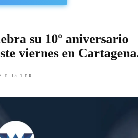
ebra su 10º aniversario
este viernes en Cartagena
7
5
0