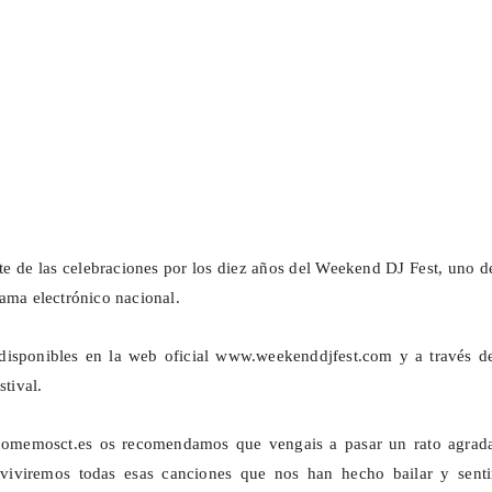
te de las celebraciones por los diez años del
Weekend
DJ
Fest
, uno d
rama electrónico nacional.
disponibles en la web oficial
www.weekenddjfest.com
y a través de
stival.
omemosct.es
os recomendamos que
vengais
a pasar un rato agrada
eviviremos todas esas canciones que nos han hecho bailar y senti