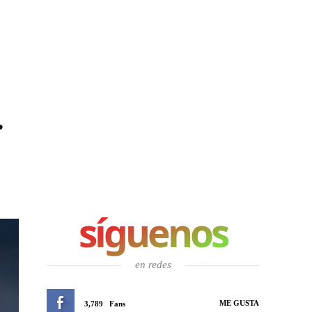
.
síguenos
en redes
ME GUSTA
3,789
Fans