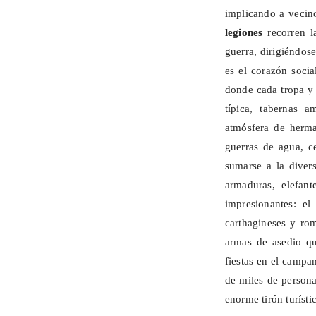
implicando a vecino
legiones
recorren l
guerra, dirigiéndos
es el corazón soci
donde cada tropa y 
típica, tabernas 
atmósfera de herma
guerras de agua, c
sumarse a la divers
armaduras, elefan
impresionantes: e
carthagineses
y roma
armas de asedio qu
fiestas en el campa
de miles de persona
enorme tirón turísti