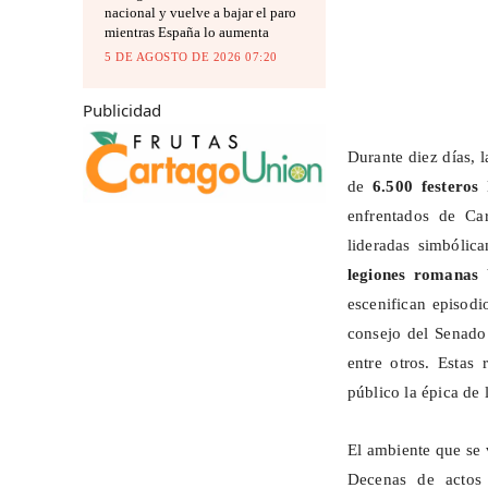
nacional y vuelve a bajar el paro
mientras España lo aumenta
5 DE AGOSTO DE 2026 07:20
Publicidad
Durante diez días, l
de
6.500 festeros
l
enfrentados de Ca
lideradas simbólic
legiones romanas
b
escenifican episodi
consejo del Senado 
entre otros. Estas 
público la épica de
El ambiente que se 
Decenas de actos t