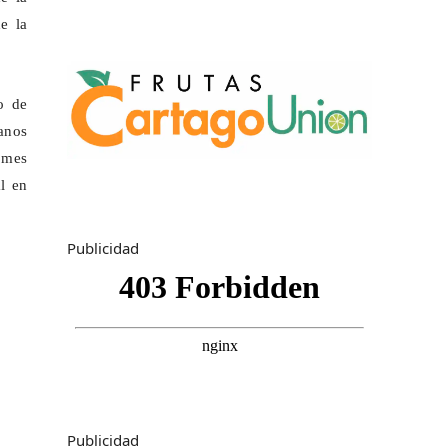
e la
o de
manos
a mes
al en
Publicidad
Publicidad