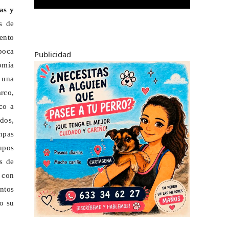
as y
s de
mento
poca
Publicidad
nomía
 una
rco,
co a
ados,
mpas
upos
s de
 con
entos
o su