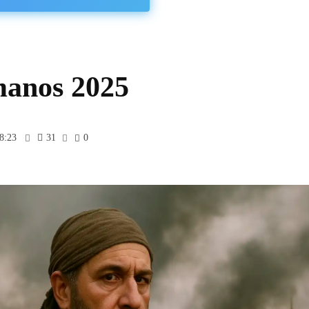
manos 2025
8:23
31
0