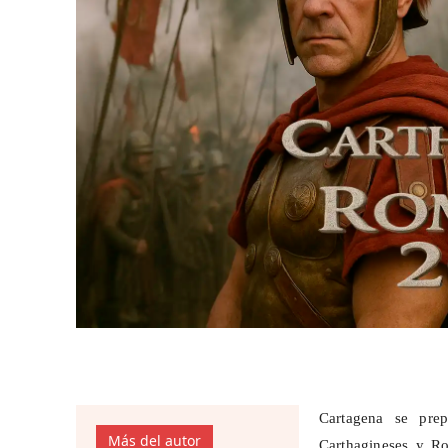
Cartagena se pre
Más del autor
Carthagineses
y Rom