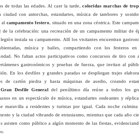
s de todas las edades. Al caer la tarde,
coloridas marchas de trop
a ciudad con antorchas, estandartes, música de tambores y sonido
e al
campamento festero
, situado en una zona céntrica. Este campa
al de la celebración: una recreación de un campamento militar de é
legión instala su campamento. Allí los visitantes encuentran gastro
ambientadas, música y bailes, compartiendo con los festeros en
ndad. No faltan actos participativos como concursos de tiro con a
ertámenes gastronómicos y pruebas de fuerza, que invitan al públi
ión. En los desfiles y grandes paradas se despliegan trajes elabor
tes de cartón piedra y hasta máquinas de asedio, creando esta
l
Gran Desfile General
del penúltimo día reúne a todos los gr
nos en un espectáculo de música, estandartes ondeantes y réplica
e maravilla a residentes y turistas por igual. Cada noche culmina
mento y la ciudad vibrando de entusiasmo, mientras que cada año ci
s asisten como público a algún momento de las fiestas, evidenciand
co.