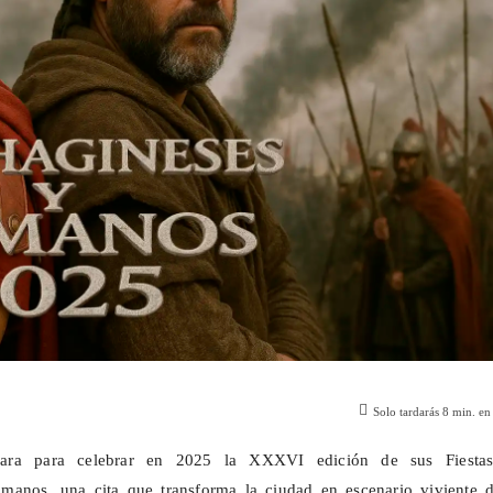
Solo tardarás
8
min. en 
para para celebrar en 2025 la XXXVI edición de sus Fiesta
anos, una cita que transforma la ciudad en escenario viviente d