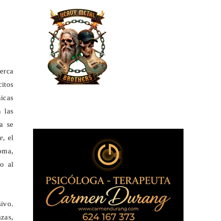
Cerca
itos
icas
 las
a se
e
, el
oma,
o al
sivo.
zas,