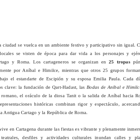
a ciudad se vuelca en un ambiente festivo y participativo sin igual. 
ocales se visten de época para dar vida a los personajes y ejérc
rtago y Roma. Los cartageneros se organizan en
25 tropas
pún
amente por Aníbal e
Himilce
, mientras que otros 25 grupos forman
ajo el estandarte de Escipión y su esposa Emilia Paula. Cada dí
os clave: la fundación de
Qart-Hadast
, las
Bodas de Aníbal e
Himilc
romano, el oráculo de la diosa Tanit o la salida de Aníbal hacia R
representaciones históricas combinan rigor y espectáculo, acercand
 la Antigua Cartago y la República de Roma.
vive en Cartagena durante las fiestas es vibrante y plenamente inmer
eatrales, desfiles y actividades culturales inundan calles y pla