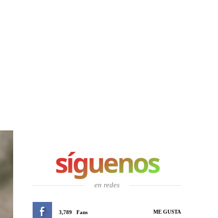
síguenos
en redes
ME GUSTA
3,789
Fans