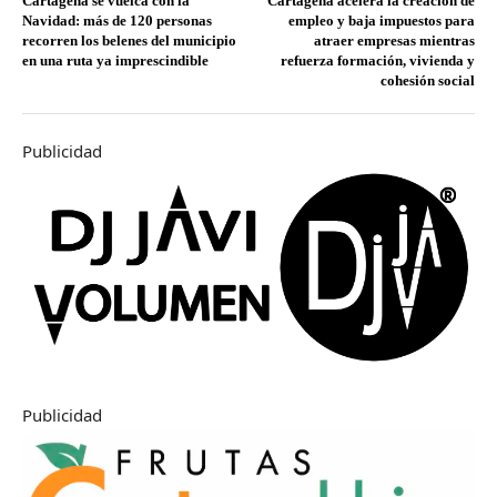
Cartagena se vuelca con la
Cartagena acelera la creación de
Navidad: más de 120 personas
empleo y baja impuestos para
recorren los belenes del municipio
atraer empresas mientras
en una ruta ya imprescindible
refuerza formación, vivienda y
cohesión social
Publicidad
Publicidad