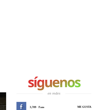
síguenos
en redes
ME GUSTA
3,789
Fans