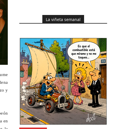
La viñeta semanal
aume
lena
azo y
peón
pa en
e la