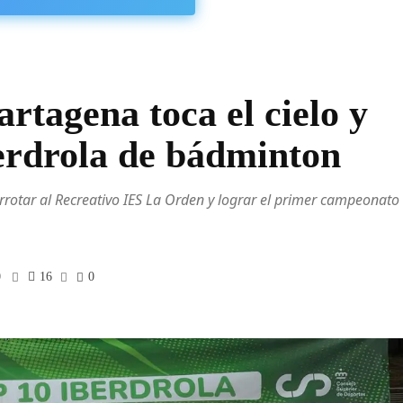
artagena toca el cielo y
berdrola de bádminton
errotar al Recreativo IES La Orden y lograr el primer campeonato
0
16
0