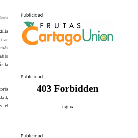
Publicidad
leerlo
illa
tras
 más
ablo
ás la
Publicidad
toria
dad,
y el
Publicidad