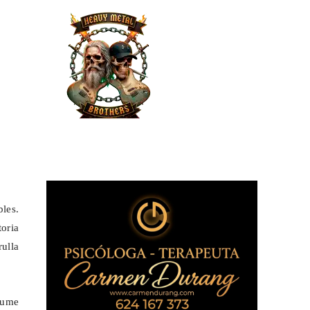
bles.
oria
ulla
aume