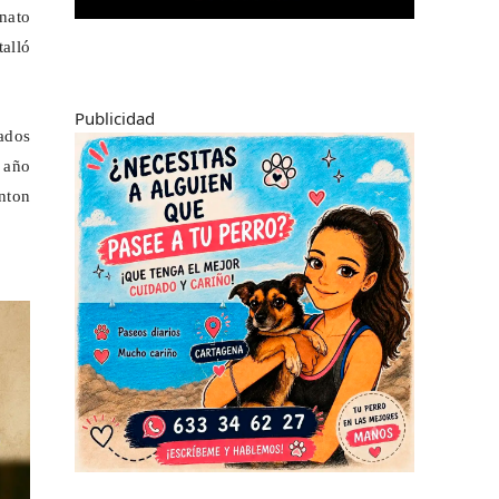
nato
talló
Publicidad
ados
 año
nton