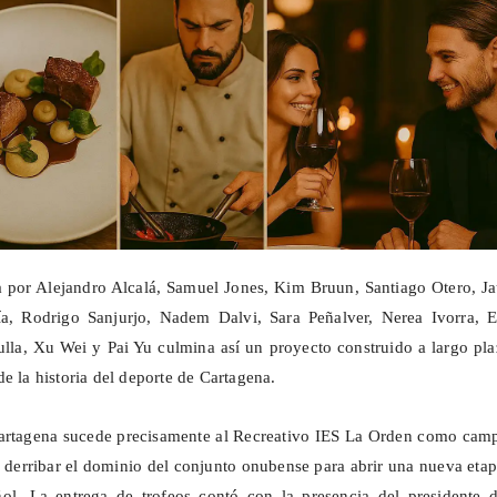
a por Alejandro Alcalá, Samuel Jones, Kim Bruun, Santiago Otero, J
a, Rodrigo Sanjurjo, Nadem Dalvi, Sara Peñalver, Nerea Ivorra, E
ulla,
Xu
Wei y Pai
Yu
culmina así un proyecto construido a largo pl
e la historia del deporte de Cartagena.
 Cartagena sucede precisamente al Recreativo IES La Orden como cam
 derribar el dominio del conjunto onubense para abrir una nueva eta
ol. La entrega de trofeos contó con la presencia del presidente d