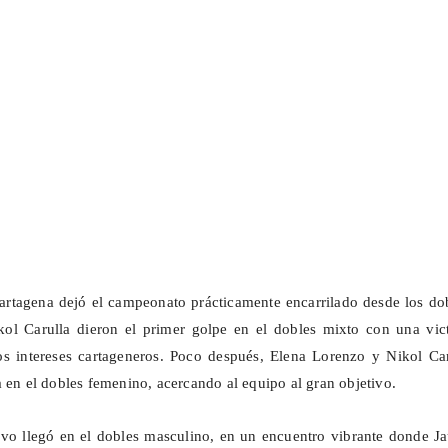
Cartagena dejó el campeonato prácticamente encarrilado desde los do
ol Carulla dieron el primer golpe en el dobles mixto con una vict
os intereses cartageneros. Poco después, Elena Lorenzo y Nikol Car
a en el
dobles femenino
, acercando al equipo al gran objetivo.
ivo llegó en el
dobles masculino
, en un encuentro vibrante donde J