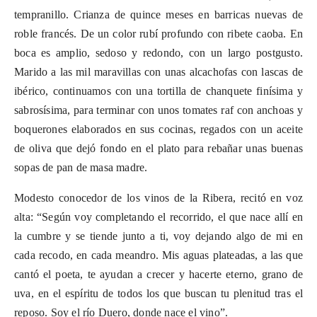
tempranillo. Crianza de quince meses en barricas nuevas de
roble francés. De un color rubí profundo con ribete caoba. En
boca es amplio, sedoso y redondo, con un largo
postgusto
.
Marido a las mil maravillas con unas alcachofas con lascas de
ibérico, continuamos con una tortilla de chanquete finísima y
sabrosísima, para terminar con unos tomates
raf
con anchoas y
boquerones elaborados en sus cocinas, regados con un aceite
de oliva que dejó fondo en el plato para rebañar unas buenas
sopas de pan de masa madre.
Modesto conocedor de los vinos de la Ribera, recitó en voz
alta: “Según voy completando el recorrido, el que nace allí en
la cumbre y se tiende junto a ti, voy dejando algo de mi en
cada recodo, en cada meandro. Mis aguas plateadas, a las que
cantó el poeta, te ayudan a crecer y hacerte eterno, grano de
uva, en el espíritu de todos los que buscan tu plenitud tras el
reposo. Soy el río Duero, donde nace el vino”.