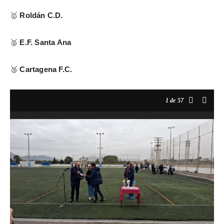
Roldán C.D.
🥇
E.F. Santa Ana
🥈
Cartagena F.C.
🥉
1
de 57