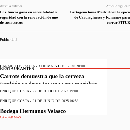
Artículo anterior
Artículo siguiente
Los Juncos gana en accesibilidad y
Cartagena toma Madrid con la épica
seguridad con la renovación de uno
de Carthagineses y Romanos para
de sus accesos
cerrar FITUR
Publicidad
CARMELO PERALTA
-
3 DE MARZO DE 2026 20:00
RESTAURANTES
Carrots demuestra que la cerveza
también se degusta: una cena maridaje
que confirma que Cartagena quiere más
ENRIQUE COSTA
-
27 DE JULIO DE 2025 19:00
Hamburguesería CIRCO
ENRIQUE COSTA
-
21 DE JUNIO DE 2025 06:53
Bodega Hermanos Velasco
CARGAR MÁS