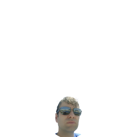
Correcciones o aclaraciones sobre contenidos publicados.
✉️ Escribir un correo
DIARIO COMARCAL DE CARTAGENA
— Diario comarcal digital sobre
actualidad, cultura y gastronomía.
CEO