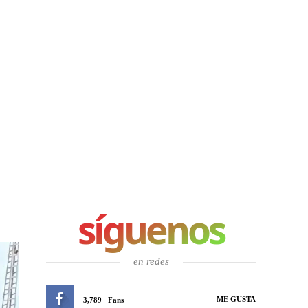
síguenos
en redes
ME GUSTA
3,789
Fans