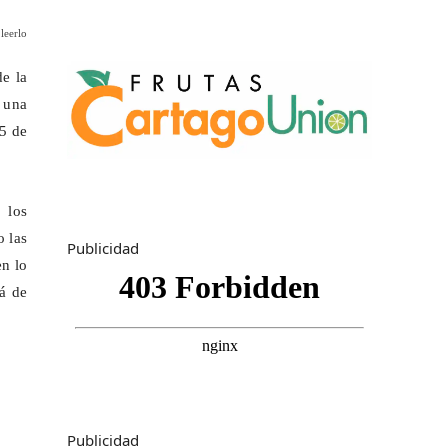
leerlo
e la
 una
25 de
 los
 las
Publicidad
en lo
lá de
Publicidad