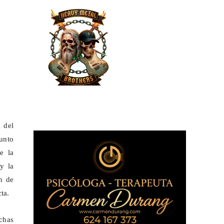
 del
junto
e la
y la
n de
ta.
chas