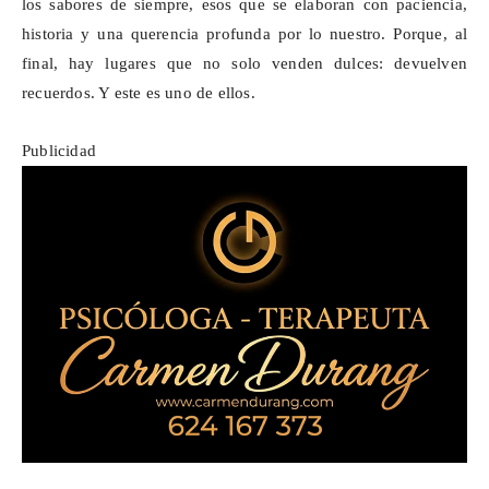
los sabores de siempre, esos que se elaboran con paciencia,
historia y una querencia profunda por lo nuestro. Porque, al
final, hay lugares que no solo venden dulces: devuelven
recuerdos. Y este es uno de ellos.
Publicidad