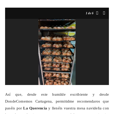
1
de 6
Así que, desde este humilde escribiente y desde
DondeComemos
Cartagena, permitidme recomendaros que
paséis por
La Querencia
y llenéis vuestra mesa navideña con