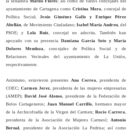
la senadora
Mariló Flores
; así como de varios concejales del
ayuntamiento de Cartagena como
Cristina Mora
, concejal de
Política Social;
Jesús Giménez Gallo y Enrique Pérez
Abellán
, de Movimiento Ciudadano;
Isabel María Andreu
, del
PSOE; y
Lola Ruiz
, concejal no adscrita. También han
apoyado con su presencia
Damiana García Soto y María
Dolores Mendoza
, concejales de Política Social y de
Relaciones Vecinales del ayuntamiento de La Unión,
respectivamente.
Asimismo, estuvieron presentes
Ana Correa
, presidenta de
COEC;
Carmen Jerez
, presidenta de las mujeres empresarias
(AMEP);
David José Alonso
, presidente de la Federación de
Bolos Cartageneros;
Juan Manuel Carrillo
, hermano mayor
de la Archicofradía de la Virgen del Carmen;
Rocío Carrera
,
presidenta de la Asociación de Mujeres Carmesí;
Antonio
Bernal
, presidente de la Asociación La
Pedrisa
; así como