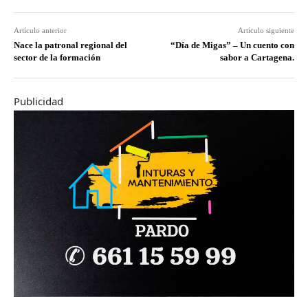
Artículo anterior
Artículo siguiente
Nace la patronal regional del
“Día de Migas” – Un cuento con
sector de la formación
sabor a Cartagena.
Publicidad