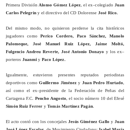
Primera División
Alonso Gómez López
, el ex–colegiado
Juan
Carlos Pelegrín
y el directivo del CD Dolorense
José Rico.
Del mismo modo, no quisieron perderse la cita históricos
jugadores como
Perico Cordero, Paco Sánchez, Manolo
Palomeque, José Manuel Ruiz López, Jaime
Moltó
,
Fulgencio Andreu Reverte, José Antonio
Donayo
y los ex–
porteros
Juanmi
y
Paco López.
Igualmente, estuvieron presentes reputados periodistas
deportivos como
Guillermo Jiménez
y
Juan Pedro Hurtado
,
así como el ex–presidente de la Federación de Peñas del
Cartagena F.C.
Pencho
Angosto
,
el socio número 10 del
Efesé
Simón Ruiz Ferrer
y
Tomás Martínez Pagán
.
El acto contó con los concejales
Jesús Giménez Gallo
y
Juan
José López Escolar
, de Movimiento Ciudadano;
Isabel María