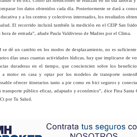
nando o en bici. Como las mediciones se realizan en un día laboral y
comparar los datos obtenidos cada día. Posteriormente se dará a cono
ucativa y a los centros y colectivos interesados, los resultados obte
salud. El recorrido incluirá también la medición en el CEIP San Isid
su hora de entrada”, añade Paula Valdivieso de Madres por el Clima.
d se dé un cambio en los modos de desplazamiento, no es suficiente
arios días unas cuantas actividades lúdicas, hay que implicarse de v
ncias duraderas en el tiempo, que conciencien sobre los beneficio
s a motor en casa y optar por los modelos de transporte sostenib
sable ofrecer itinerarios tanto a pie como en bici seguros y conect
n transporte público eficaz, adaptado y económico”, dice Fina Santa
iCt
por Tu Salud.