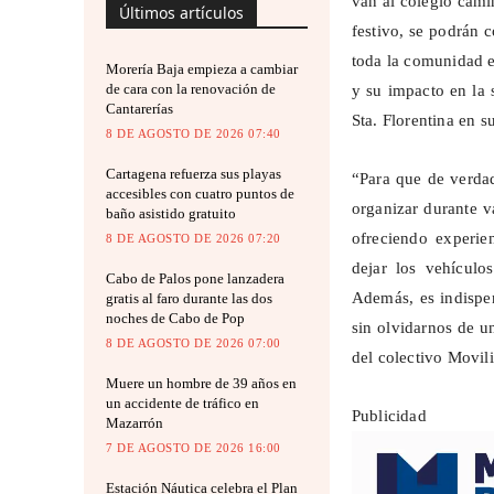
van al colegio cami
Últimos artículos
festivo, se podrán 
toda la comunidad ed
Morería Baja empieza a cambiar
de cara con la renovación de
y su impacto en la 
Cantarerías
Sta. Florentina en 
8 DE AGOSTO DE 2026 07:40
Cartagena refuerza sus playas
“Para que de verda
accesibles con cuatro puntos de
organizar durante v
baño asistido gratuito
ofreciendo experie
8 DE AGOSTO DE 2026 07:20
dejar los vehículo
Cabo de Palos pone lanzadera
Además, es indispen
gratis al faro durante las dos
noches de Cabo de Pop
sin olvidarnos de u
8 DE AGOSTO DE 2026 07:00
del colectivo
Movil
Muere un hombre de 39 años en
un accidente de tráfico en
Publicidad
Mazarrón
7 DE AGOSTO DE 2026 16:00
Estación Náutica celebra el Plan