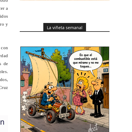
 otro
cer a
nidos
oro y
La viñeta semanal
 con
erdad
s de
les.
ados,
 Cruz