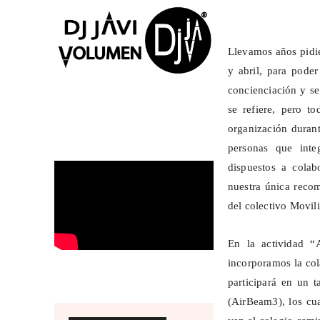
Llevamos años pidie
y abril, para pode
concienciación y s
se refiere, pero t
organización durant
personas que inte
dispuestos a cola
nuestra única recom
del colectivo
Movil
En la actividad “
incorporamos la col
participará en un t
(AirBeam3), los cua