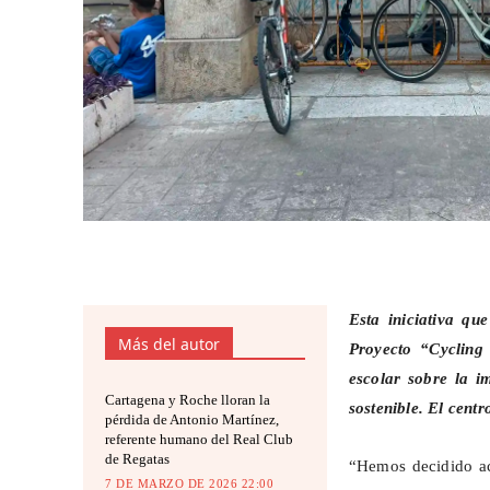
Esta iniciativa qu
Más del autor
Proyecto “
Cycling
escolar sobre la i
Cartagena y Roche lloran la
sostenible. El cent
pérdida de Antonio Martínez,
referente humano del Real Club
de Regatas
“Hemos decidido act
7 DE MARZO DE 2026 22:00