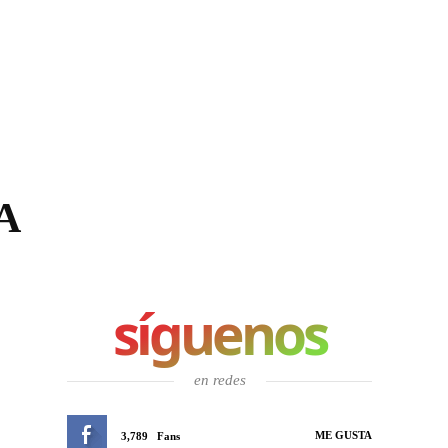
A
síguenos
en redes
ME GUSTA
3,789
Fans