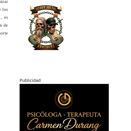
nizar
 los
, es
ón de
porte
Publicidad