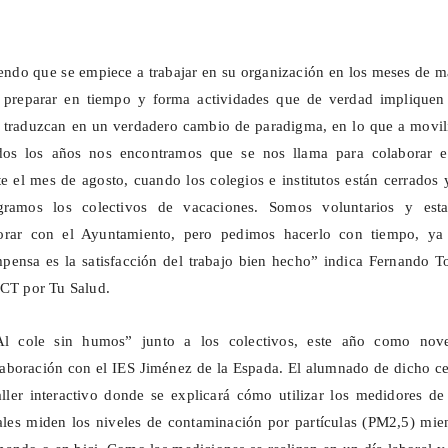
ndo que se empiece a trabajar en su organización en los meses de m
r preparar en tiempo y forma actividades que de verdad impliquen
e traduzcan en un verdadero cambio de paradigma, en lo que a movil
odos los años nos encontramos que se nos llama para colaborar e
e el mes de agosto, cuando los colegios e institutos están cerrados 
gramos los colectivos de vacaciones. Somos voluntarios y est
borar con el Ayuntamiento, pero pedimos hacerlo con tiempo, ya
pensa es la satisfacción del trabajo bien hecho” indica Fernando
T
iCT
por Tu Salud.
Al cole sin humos” junto a los colectivos, este año como nov
aboración con el IES Jiménez de la Espada. El alumnado de dicho ce
aller interactivo donde se explicará cómo utilizar los medidores de
les miden los niveles de contaminación por partículas (PM2,5) mien