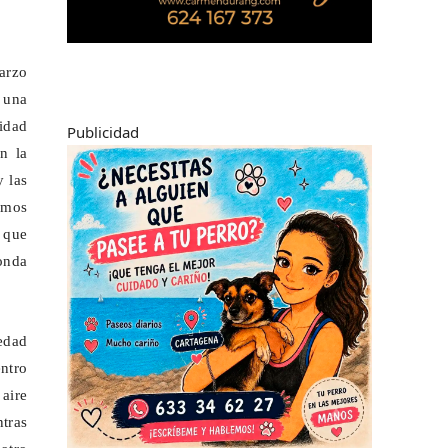
arzo
 una
idad
Publicidad
n la
y las
amos
 que
onda
edad
ntro
 aire
tras