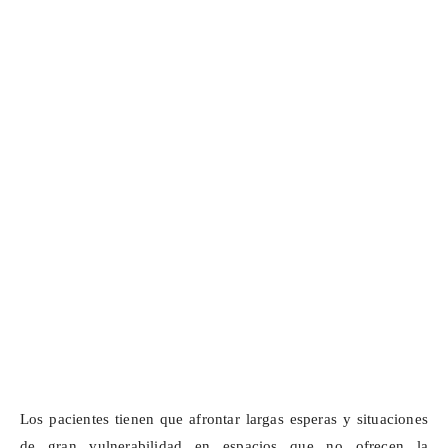
Los pacientes tienen que afrontar largas esperas y situaciones
de gran vulnerabilidad en espacios que no ofrecen la