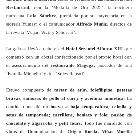
Restaurant
, con la ‘Medalla de Oro 2025’; la cocinera
murciana
Lola Sánchez
, premiada por su trayectoria en la
sidrería
Yumay
; o el comunicador
Alfredo Muñiz
, director de
la revista ‘Viajar, Vivir y Saborear’.
La gala se llevó a cabo en el
Hotel Sercotel Alfonso XIII
que
comenzó con un cóctel confeccionado por el propio hotel con
el asesoramiento del
restaurante
Magoga
, poseedor de una
‘Estrella Michelin’ y dos ‘Soles Repsol’.
Estuvo compuesto de
tartar de atún,
foiefilipino
, patatas
bravas,
samosas
de pollo al curry y aceituna mimética
. La
comida consistió en
huevo a baja temperatura, cebolla y
setas de temporada; carrillera, boniato y foie; pasión de
chocolate y algarroba y
petit
fours
. Todo fue maridado con
vinos de Denominación de Origen
Rueda, Viñas Murillo