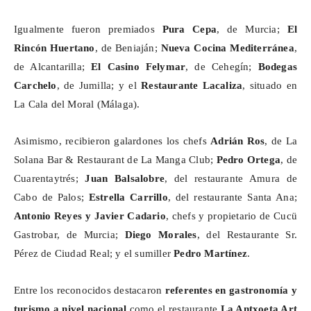
Igualmente fueron premiados
Pura Cepa
, de Murcia;
El
Rincón Huertano
, de Beniaján;
Nueva Cocina Mediterránea
,
de Alcantarilla;
El Casino
Felymar
, de Cehegín;
Bodegas
Carchelo
, de Jumilla; y el
Restaurante
Lacaliza
, situado en
La Cala del Moral (Málaga).
Asimismo, recibieron galardones los chefs
Adrián Ros
, de La
Solana Bar & Restaurant de La Manga Club;
Pedro Ortega
, de
Cuarentaytrés
;
Juan
Balsalobre
, del restaurante Amura de
Cabo de Palos;
Estrella Carrillo
, del restaurante Santa Ana;
Antonio Reyes y Javier
Cadario
, chefs y propietario de
Cucü
Gastrobar, de Murcia;
Diego Morales
, del Restaurante Sr.
Pérez de Ciudad Real; y el sumiller
Pedro Martínez
.
Entre los reconocidos destacaron
referentes en gastronomía y
turismo a nivel nacional
como el restaurante
La
Antxoeta
Art