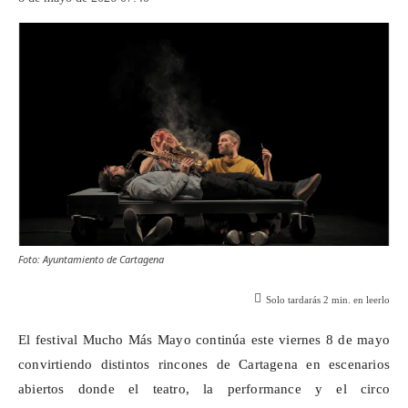
Foto: Ayuntamiento de Cartagena
Solo tardarás
2
min. en leerlo
El festival Mucho Más Mayo continúa este viernes 8 de mayo
convirtiendo distintos rincones de Cartagena en escenarios
abiertos donde el teatro, la performance y el circo