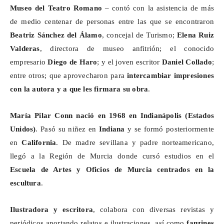
Museo del Teatro Romano
– contó con la asistencia de más
de medio centenar de personas entre las que se encontraron
Beatriz Sánchez del Álamo
, concejal de Turismo;
Elena Ruiz
Valderas
, directora de museo anfitrión; el conocido
empresario
Diego de Haro
; y el joven escritor
Daniel Collado
;
entre otros; que aprovecharon para
intercambiar impresiones
con la autora y a que les firmara su obra
.
María Pilar
Conn
nació en 1968 en Indianápolis (Estados
Unidos)
. Pasó su niñez en
Indiana
y se formó posteriormente
en
California
. De madre sevillana y padre norteamericano,
llegó a la Región de Murcia donde cursó estudios en el
Escuela de Artes y Oficios de Murcia centrados en la
escultura
.
Ilustradora y escritora
, colabora con diversas revistas y
periódicos aportando relatos e ilustraciones, así como
fanzines