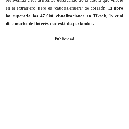
bienvenida a los asistentes destacando de la autora que «nació
en el extranjero, pero es ‘
cabopaleralera
’ de corazón.
El libro
ha superado las 47.000 visualizaciones en
Tiktok
, lo cual
dice mucho del interés que está despertando
».
Publicidad