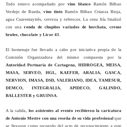
Todo estuvo acompañado por
vino blanco
Ramón Bilbao
Verdejo de Rueda,
vino tinto
Ramón Bilbao Crianza Rioja,
agua
Cuarentaytrés
, cerveza y refrescos. La cena fría finalizó
con una
ronda de chupitos variados de horchata, creme
brulee
, chocolate y Licor 43
.
El homenaje fue llevado a cabo por iniciativa propia de la
Comisión Organizadora del mismo compuesta por la
Autoridad Portuaria de Cartagena, HIDROGEA, MEISA,
MASA, SERVEO, HGL, KAEFER, ARALIA, GASCA,
NERVION, IMASA, DSD, VALERIANO, IDEA, TAMESUR,
DEMCO, INTEGRALIA, APIDECO, GALINDO,
BALLESTER y GRUINSA
.
A la salida,
los asistentes al evento recibieron la caricatura
de Antonio Mestre con una reseña de su vida profesional
que
se llevaron como recuerdo del acto de reconocimiento a este