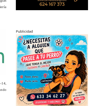
gías
ería
Publicidad
3-14,
ando