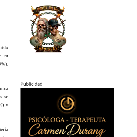
enido
e en
9%),
Publicidad
cnica
s se
%) y
iería