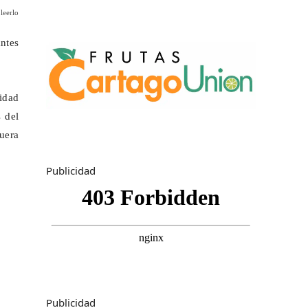
leerlo
antes
sidad
 del
uera
Publicidad
Publicidad