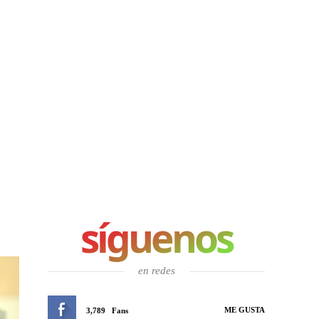
síguenos
en redes
ME GUSTA
3,789
Fans