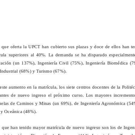
s que oferta la UPCT han cubierto sus plazas y doce de ellos han t
cula superiores al 40%. La demanda se ha disparado especialment
icación (un 137%), Ingeniería Civil (75%), Ingeniería Biomédica (7
Industrial (68%) y Turismo (67%).
ste aumento en la matrícula, los siete centros docentes de la Polité
antes de nuevo ingreso el próximo curso. Los mayores incremento
scuelas de Caminos y Minas (un 69%), de Ingeniería Agronómica (54
 y Oceánica (48%).
o que han tenido mayor matrícula de nuevo ingreso son los de Ingen