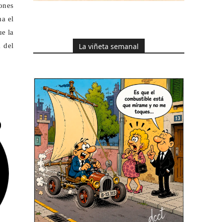
iones
a el
ue la
La viñeta semanal
 del