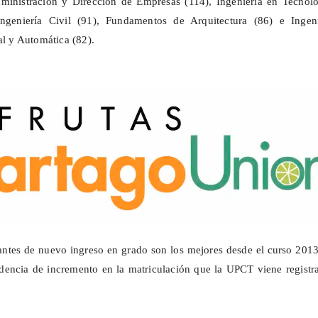
ministración y Dirección de Empresas (114), Ingeniería en Tecnolo
 Ingeniería Civil (91), Fundamentos de Arquitectura (86) e Ingeni
al y Automática (82).
antes de nuevo ingreso en grado son los mejores desde el curso 201
dencia de incremento en la matriculación que la UPCT viene registr