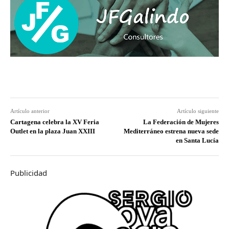
Artículo anterior
Artículo siguiente
Cartagena celebra la XV Feria
La Federación de Mujeres
Outlet en la plaza Juan XXIII
Mediterráneo estrena nueva sede
en Santa Lucía
Publicidad