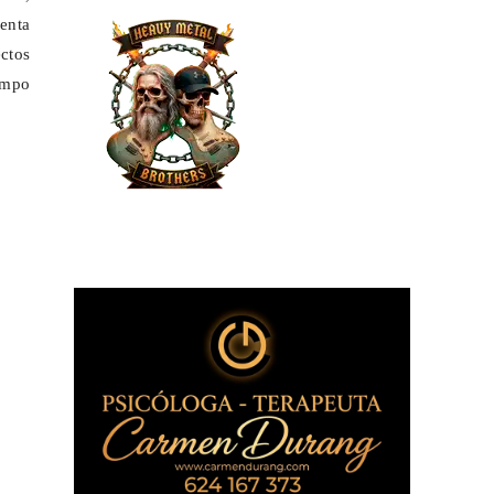
enta
ctos
ampo