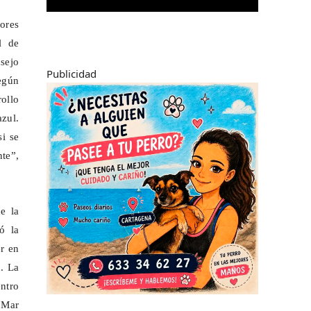
ores
l de
sejo
Publicidad
egún
rollo
azul.
si se
te”,
e la
ó la
er en
d. La
ntro
l Mar