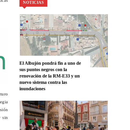
ticas
NOTICIAS
El Albujón pondrá fin a uno de
sus puntos negros con la
renovación de la RM-E33 y un
nuevo sistema contra las
inundaciones
turo
tegia
sión
 sin