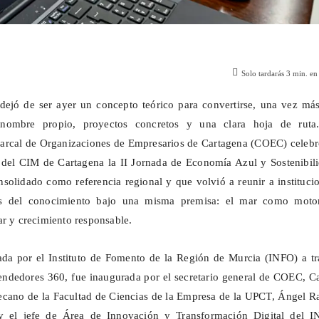
Solo tardarás
3
min. en 
ejó de ser ayer un concepto teórico para convertirse, una vez más
nombre propio, proyectos concretos y una clara hoja de ruta
rcal de Organizaciones de Empresarios de Cartagena (COEC) celebr
 del CIM de Cartagena la II Jornada de Economía Azul y Sostenibili
solidado como referencia regional y que volvió a reunir a instituci
s del conocimiento bajo una misma premisa: el mar como moto
ar y crecimiento responsable.
ada por el Instituto de Fomento de la Región de Murcia (INFO) a tr
ndedores 360, fue inaugurada por el secretario general de COEC, Ca
ecano de la Facultad de Ciencias de la Empresa de la UPCT, Ángel R
 y el jefe de Área de Innovación y Transformación Digital del I