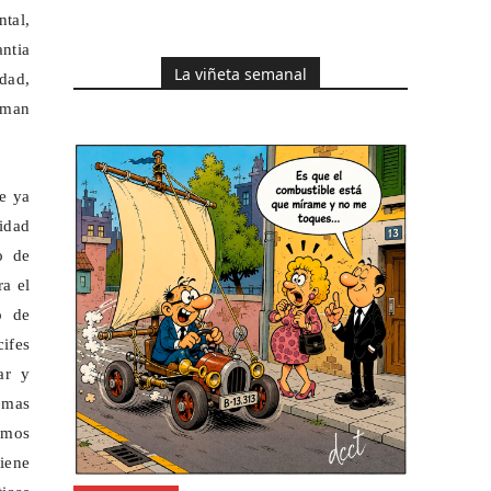
tal,
ntia
La viñeta semanal
dad,
uman
ue ya
idad
o de
ra el
o de
ifes
ar y
emas
smos
iene