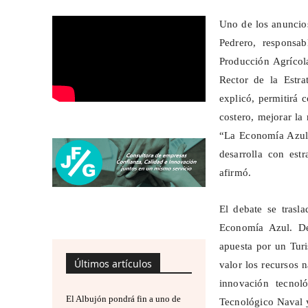
Uno de los anuncios
Pedrero, responsa
Producción Agrícol
Rector de la Estr
explicó, permitirá 
costero, mejorar la
“La Economía Azul e
desarrolla con est
afirmó.
El debate se trasl
Economía Azul. Des
apuesta por un Turi
Últimos artículos
valor los recursos n
innovación tecnol
El Albujón pondrá fin a uno de
Tecnológico Naval y 