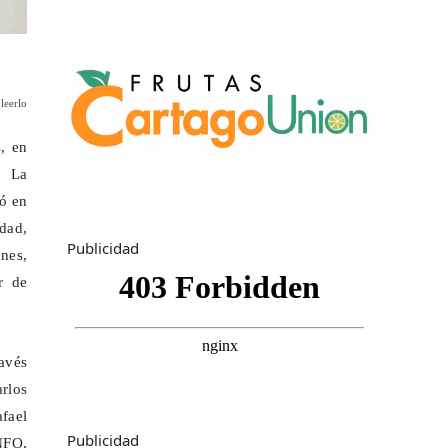
leerlo
, en
. La
ó en
dad,
Publicidad
ones,
r de
avés
rlos
afael
Publicidad
NFO,