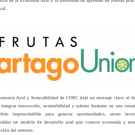
losofía de la Economía Azul y la necesidad de aprender de buenas prác
cal.
conomía Azul y Sostenibilidad de COEC dejó un mensaje claro: el fu
r integrar innovación, sostenibilidad y talento humano en una estra
rio imprescindible para generar oportunidades, atraer inver
solidar un modelo de desarrollo azul que conecte economía y mar
cción del entorno.