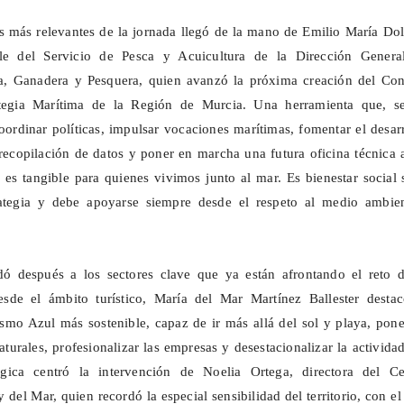
 más relevantes de la jornada llegó de la mano de Emilio María Dol
ble del Servicio de Pesca y Acuicultura de la Dirección Genera
a, Ganadera y Pesquera, quien avanzó la próxima creación del Con
ategia Marítima de la Región de Murcia. Una herramienta que, s
coordinar políticas, impulsar vocaciones marítimas, fomentar el desar
 recopilación de datos y poner en marcha una futura oficina técnica 
s tangible para quienes vivimos junto al mar. Es bienestar social 
rategia y debe apoyarse siempre desde el respeto al medio ambien
adó después a los sectores clave que ya están afrontando el reto d
de el ámbito turístico, María del Mar Martínez Ballester destac
smo Azul más sostenible, capaz de ir más allá del sol y playa, pon
aturales, profesionalizar las empresas y desestacionalizar la activida
ógica centró la intervención de Noelia Ortega, directora del Ce
del Mar, quien recordó la especial sensibilidad del territorio, con e