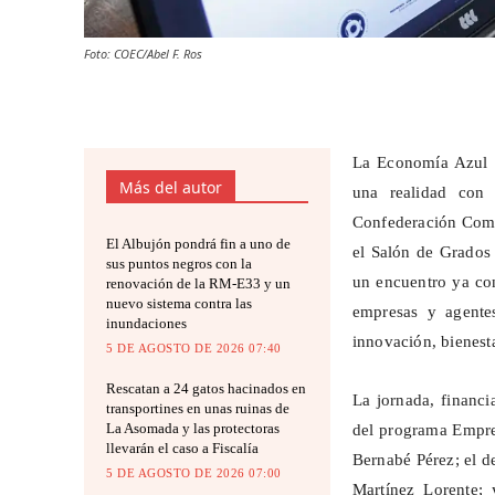
Foto: COEC/Abel F. Ros
La Economía Azul d
Más del autor
una realidad con 
Confederación Coma
El Albujón pondrá fin a uno de
el Salón de Grados
sus puntos negros con la
un encuentro ya con
renovación de la RM-E33 y un
nuevo sistema contra las
empresas y agente
inundaciones
innovación, bienest
5 DE AGOSTO DE 2026 07:40
Rescatan a 24 gatos hacinados en
La jornada, financi
transportines en unas ruinas de
La Asomada y las protectoras
del programa Empre
llevarán el caso a Fiscalía
Bernabé Pérez; el d
5 DE AGOSTO DE 2026 07:00
Martínez Lorente;