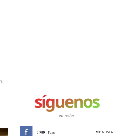
n,
síguenos
en redes
ME GUSTA
3,789
Fans