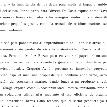
nte, y la importancia de los datos para medir el impacto ambien
l del sector. Por su parte, Sara Oliveira Da Costa expuso cómo
Nava
a nuevas líneas vinculadas a las energías verdes y la sostenibili
ncluso pequeños gestos, como la retirada de residuos marinos, s
omiso ambiental.
sirvió para poner rostro al emprendimiento azul, con iniciativas q
económica sin perder de vista la sostenibilidad. Desde la Autor
agena, Fernando Muñoz Bozzo puso en valor el papel del turism
arate internacional para la ciudad y generador de oportunidades pa
rvicios locales. Gregorio Ayllón presentó su innovador proyect
 vino bajo el mar, una propuesta que combina enoturismo, arrec
tección del ecosistema marino, dando lugar a un producto singul
o Tárraga explicó cómo
Biosostenibilidad
Proteica transforma probl
en soluciones alimentarias mediante el uso eficiente de organi
 que Inmaculada Torres Cano recordó que el sector pesquero ya t