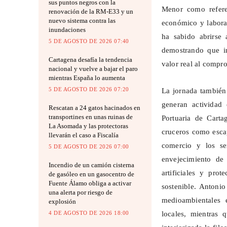
sus puntos negros con la
Menor como refere
renovación de la RM-E33 y un
nuevo sistema contra las
económico y labora
inundaciones
ha sabido abrirse 
5 DE AGOSTO DE 2026 07:40
demostrando que i
Cartagena desafía la tendencia
valor real al compr
nacional y vuelve a bajar el paro
mientras España lo aumenta
5 DE AGOSTO DE 2026 07:20
La jornada también 
generan actividad 
Rescatan a 24 gatos hacinados en
transportines en unas ruinas de
Portuaria de Cart
La Asomada y las protectoras
cruceros como escap
llevarán el caso a Fiscalía
comercio y los se
5 DE AGOSTO DE 2026 07:00
envejecimiento de
Incendio de un camión cisterna
artificiales y pro
de gasóleo en un gasocentro de
Fuente Álamo obliga a activar
sostenible. Antoni
una alerta por riesgo de
medioambientales 
explosión
4 DE AGOSTO DE 2026 18:00
locales, mientras