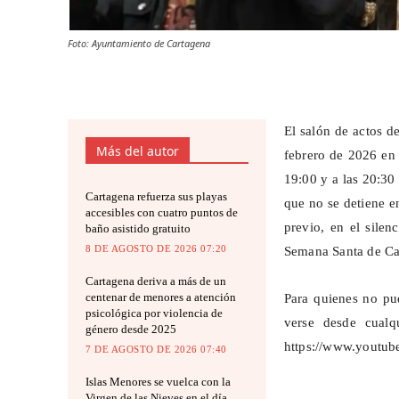
Foto: Ayuntamiento de Cartagena
El salón de actos d
Más del autor
febrero de 2026 en 
19:00 y a las 20:30
Cartagena refuerza sus playas
que no se detiene en
accesibles con cuatro puntos de
previo, en el sile
baño asistido gratuito
8 DE AGOSTO DE 2026 07:20
Semana Santa de Ca
Cartagena deriva a más de un
centenar de menores a atención
Para quienes no pud
psicológica por violencia de
verse desde cualq
género desde 2025
https://www.yout
7 DE AGOSTO DE 2026 07:40
Islas Menores se vuelca con la
Virgen de las Nieves en el día