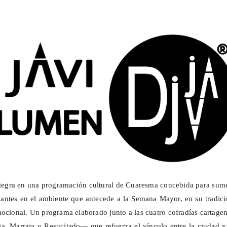
tegra en una programación cultural de Cuaresma concebida para sume
tantes en el ambiente que antecede a la Semana Mayor, en su tradic
ocional. Un programa elaborado junto a las cuatro cofradías cartage
a, Marraja y Resucitado— que refuerza el vínculo entre la ciudad y