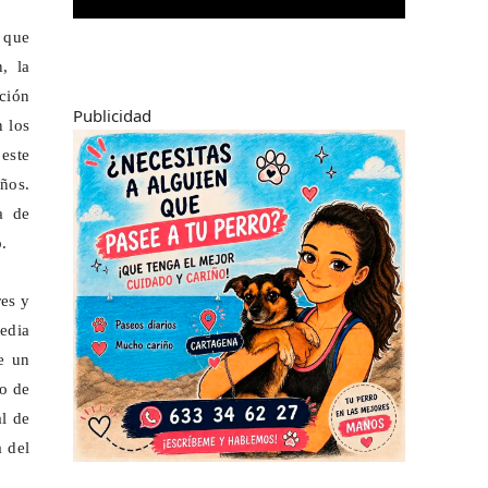
 que
, la
ción
Publicidad
n los
este
años.
a de
.
es y
edia
e un
ro de
l de
 del