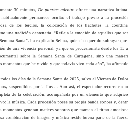
amente 30 minutos,
De puertas adentro
ofrece una narrativa íntima
 habitualmente permanece oculto: el trabajo previo a la procesión
iosa de los tercios, la colocación de los hachotes, la coordina
iene una tradición centenaria. “Refleja la emoción de aquellos que so
 Semana Santa”, ha explicado Selma, quien ha querido subrayar que 
én de una vivencia personal, ya que es procesionista desde los 13 
cumental sobre la Semana Santa de Cartagena, sino una maner
os momentos que he vivido y que todavía vivo cada año”, ha afirmado
 todos los días de la Semana Santa de 2025, salvo el
Viernes
de Dolor
s, suspendidos por la lluvia. Aun así, el espectador recorre en m
mpleta de la celebración, acompañada por un elemento que adquier
vo: la música. Cada procesión posee su propia banda sonora y, dent
os momentos generan matices sonoros que marcan el ritmo emociona
esa combinación de imagen y música reside buena parte de la fuerza