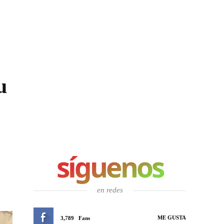
u
síguenos
en redes
ME GUSTA
3,789
Fans