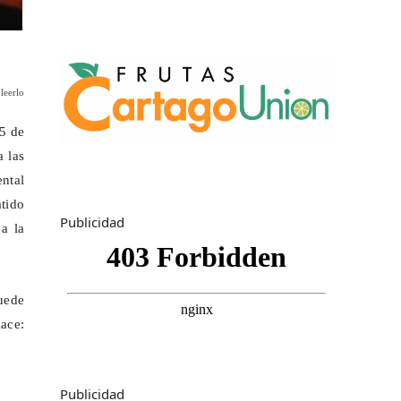
leerlo
25 de
a las
ntal
atido
Publicidad
a la
puede
ace:
Publicidad