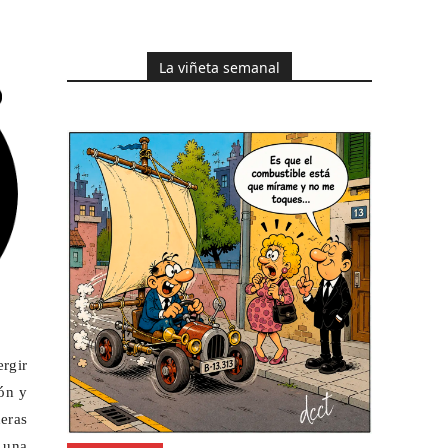
La viñeta semanal
rgir
ión y
neras
 una