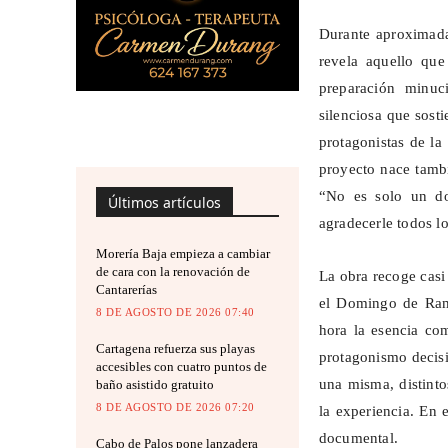
Durante aproximad
revela aquello que
preparación minuc
silenciosa que sost
protagonistas de la
proyecto nace tambi
“No es solo un do
Últimos artículos
agradecerle todos l
Morería Baja empieza a cambiar
de cara con la renovación de
La obra recoge casi
Cantarerías
el Domingo de Ramo
8 DE AGOSTO DE 2026 07:40
hora la esencia co
Cartagena refuerza sus playas
protagonismo decisi
accesibles con cuatro puntos de
una misma, distint
baño asistido gratuito
8 DE AGOSTO DE 2026 07:20
la experiencia. En 
documental.
Cabo de Palos pone lanzadera