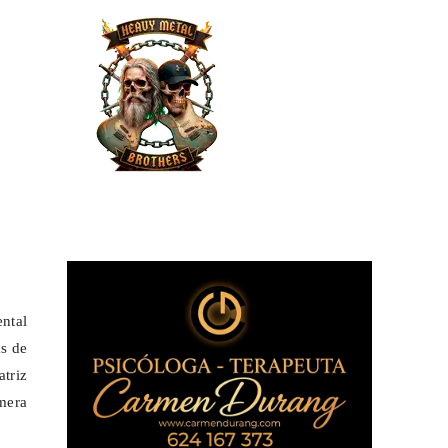
ental
as de
atriz
mera